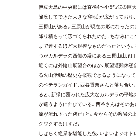
伊豆大島の中央部には直径4〜4・5㌔㍍の巨
陥没してできた大きな窪地）が広がっており、そ
三原山がある。三原山が現在の形になったのは
降り積もって形づくられたのだ。ちなみにこ
まで達するほど大規模なものだったという。
つがカルデラの西側の縁にある三原山山頂口
近くには外輪山展望台のほか、展望避難休憩
る火山活動の歴史を概観できるようになって
のベテランガイド、西谷香奈さんと落ち合い
ると、新緑に覆われた広大なカルデラの平地
が這うように伸びている。西谷さんはそのあた
流が流れ下った跡だ」と。今からその溶岩の
クワクするはずだ。
しばらく絶景を堪能した後、いよいよジオトレ