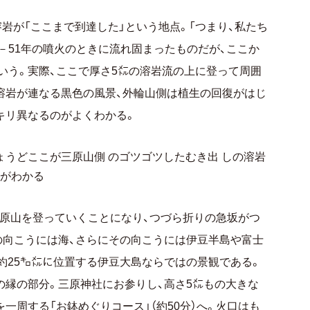
溶岩が「ここまで到達した」という地点。「つまり、私たち
0－51年の噴火のときに流れ固まったものだが、ここか
という。実際、ここで厚さ5㍍の溶岩流の上に登って周囲
溶岩が連なる黒色の風景、外輪山側は植生の回復がはじ
キリ異なるのがよくわかる。
ょうどここが三原山側 のゴツゴツしたむき出 しの溶岩
とがわかる
原山を登っていくことになり、つづら折りの急坂がつ
の向こうには海、さらにその向こうには伊豆半島や富士
約25㌔㍍に位置する伊豆大島ならではの景観である。
の縁の部分。三原神社にお参りし、高さ5㍍もの大きな
一周する「お鉢めぐりコース」（約50分）へ。火口はも