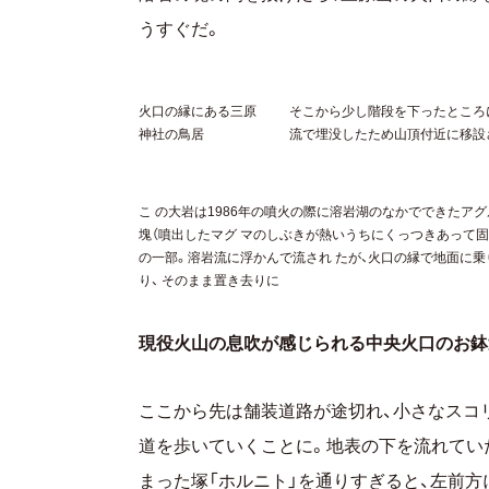
うすぐだ。
火口の縁にある三原
そこから少し階段を下ったところに
神社の鳥居
流で埋没したため山頂付近に移設
こ の大岩は1986年の噴火の際に溶岩湖のなかでできたア
塊（噴出したマグ マのしぶきが熱いうちにくっつきあって固
の一部。溶岩流に浮かんで流され たが、火口の縁で地面に
り、 そのまま置き去りに
現役火山の息吹が感じられる中央火口のお鉢
ここから先は舗装道路が途切れ、小さなスコ
道を歩いていくことに。地表の下を流れてい
まった塚「ホルニト」を通りすぎると、左前方に