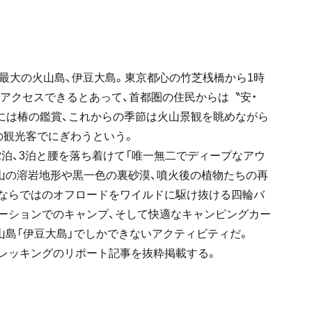
島最大の火山島、伊豆大島。東京都心の竹芝桟橋から1時
でアクセスできるとあって、首都圏の住民からは〝安・
月には椿の鑑賞、これからの季節は火山景観を眺めながら
の観光客でにぎわうという。
に2泊、3泊と腰を落ち着けて「唯一無二でディープなアウ
山の溶岩地形や黒一色の裏砂漠、噴火後の植物たちの再
ならではのオフロードをワイルドに駆け抜ける四輪バ
ーションでのキャンプ、そして快適なキャンピングカー
山島「伊豆大島」でしかできないアクティビティだ。
レッキングのリポート記事を抜粋掲載する。