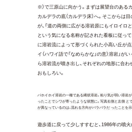
※）で三原山に向かう。まずは展望台のある
カルデラの底（カルデラ床）へ。そこからは
が、「道の両側に広がる溶岩原にもイロイロと
という気になる名称が記された看板に従って
に溶岩流によって形づくられた小高い丘が点
イ（ハワイ語で「なめらかな」の意）溶岩」が
ら溶岩流が噴き出し、それぞれの地形に合わ
おもしろい。
パホイホイ溶岩の一種である縄状溶岩。粘り気が弱い溶岩が
ったことでシワが寄ったような状態に。写真右側と左側 と
が異なっているのは、流れる方向がバラバラだ ったことを
遊歩道に戻って少しすすむと、1986年の噴