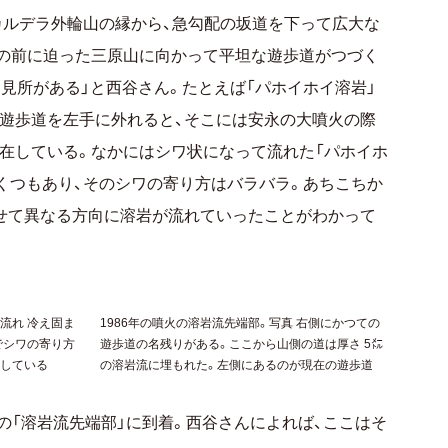
カルデラ外輪山の縁から、急勾配の坂道を下って広大な
目の前に迫った三原山に向かって平坦な遊歩道がつづく
見所がある」と西谷さん。たとえば「パホイホイ溶岩」
遊歩道を左手に外れると、そこには安永の大噴火の際
在している。なかにはシワ状になって流れた「パホイホ
いくつもあり、そのシワの寄り方はバラバラ。あちこちか
せて異なる方向に溶岩が流れていったことがわかって
流れ 冷え固ま
1986年の噴火の溶岩流先端部。写真 右側にかつての
でシワの寄り方
遊歩道の名残りがある。ここから山側の道は厚さ 5㍍
示している
の溶岩流に埋もれた。左側にあるのが現在の遊歩道
火の「溶岩流先端部」に到着。西谷さんによれば、ここはそ