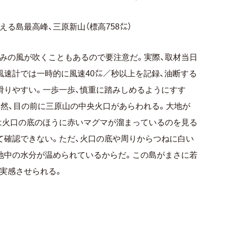
る島最高峰、三原新山（標高758㍍）
みの風が吹くこともあるので要注意だ。実際、取材当日
風速計では一時的に風速40㍍／秒以上を記録、油断する
滑りやすい。一歩一歩、慎重に踏みしめるようにすす
突然、目の前に三原山の中央火口があらわれる。大地が
は火口の底のほうに赤いマグマが溜まっているのを見る
て確認できない。ただ、火口の底や周りからつねに白い
地中の水分が温められているからだ。この島がまさに若
実感させられる。