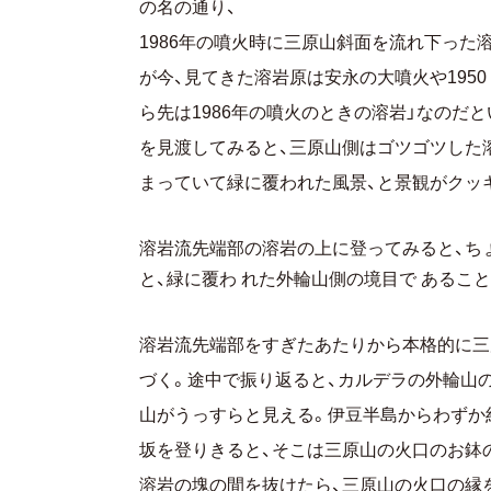
の名の通り、
1986年の噴火時に三原山斜面を流れ下った
が今、見てきた溶岩原は安永の大噴火や195
ら先は1986年の噴火のときの溶岩」なのだ
を見渡してみると、三原山側はゴツゴツした
まっていて緑に覆われた風景、と景観がクッ
溶岩流先端部の溶岩の上に登ってみると、ち
と、緑に覆わ れた外輪山側の境目で あるこ
溶岩流先端部をすぎたあたりから本格的に三
づく。途中で振り返ると、カルデラの外輪山
山がうっすらと見える。伊豆半島からわずか
坂を登りきると、そこは三原山の火口のお鉢
溶岩の塊の間を抜けたら、三原山の火口の縁を