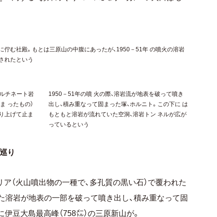
佇む社殿。もとは三原山の中腹にあったが、1950－51年 の噴火の溶岩
されたという
グルチネート岩
1950－51年の噴 火の際、溶岩流が地表を破って噴き
ま ったもの）
出し、積み重なって固まった塚、ホルニト。この下に は
乗り上げて止ま
もともと溶岩が流れていた空洞、溶岩トン ネルが広が
っているという
巡り
リア（火山噴出物の一種で、多孔質の黒い石）で覆われた
た溶岩が地表の一部を破って噴き出し、積み重なって固
伊豆大島最高峰（758㍍）の三原新山が。