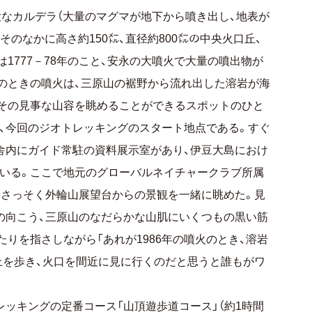
大なカルデラ（大量のマグマが地下から噴き出し、地表が
のなかに高さ約150㍍、直径約800㍍の中央火口丘、
1777－78年のこと、安永の大噴火で大量の噴出物が
のときの噴火は、三原山の裾野から流れ出した溶岩が海
その見事な山容を眺めることができるスポットのひと
、今回のジオトレッキングのスタート地点である。すぐ
舎内にガイド常駐の資料展示室があり、伊豆大島におけ
いる。ここで地元のグローバルネイチャークラブ所属
、さっそく外輪山展望台からの景観を一緒に眺めた。見
の向こう、三原山のなだらかな山肌にいくつもの黒い筋
りを指さしながら「あれが1986年の噴火のとき、溶岩
上を歩き、火口を間近に見に行くのだと思うと誰もがワ
ッキングの定番コース「山頂遊歩道コース」（約1時間