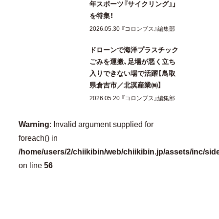
年スポーツ『サイクリング』」
を特集！
2026.05.30 『コロンブス』編集部
ドローンで海洋プラスチック
ごみを運搬、足場が悪く立ち
入りできない場で活躍【鳥取
県倉吉市／北溟産業㈱】
2026.05.20 『コロンブス』編集部
Warning
: Invalid argument supplied for
foreach() in
/home/users/2/chiikibin/web/chiikibin.jp/assets/inc/si
on line
56