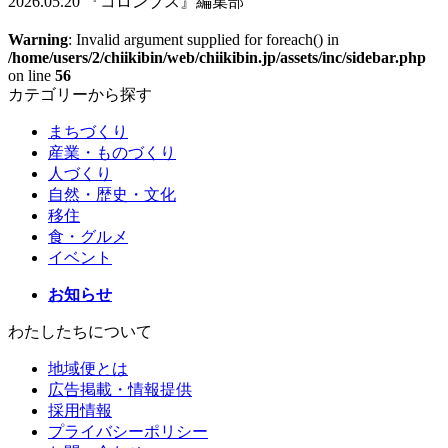
2026.05.20 『コロンブス』編集部
Warning
: Invalid argument supplied for foreach() in
/home/users/2/chiikibin/web/chiikibin.jp/assets/inc/sidebar.php
on line
56
カテゴリーから探す
まちづくり
産業・ものづくり
人づくり
自然・歴史・文化
移住
食・グルメ
イベント
お知らせ
わたしたちについて
地域便とは
広告掲載・情報提供
採用情報
プライバシーポリシー