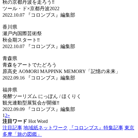
秋の京都丹波を走ろう‼
ツール・ド×京都丹波2022
2022.10.07
『コロンブス』編集部
香川県
瀬戸内国際芸術祭
秋会期スタート‼
2022.10.07
『コロンブス』編集部
青森県
青森をアートでたどろう
原高史 AOMORI MAPPINK MEMORY「記憶の未来」
2022.09.16
『コロンブス』編集部
福井県
発酵ツーリズム にっぽん / ほくりく
観光連動型展覧会が開催‼
2022.09.09
『コロンブス』編集部
1
2
»
注目ワード
Hot Word
注目記事
地域紙ネットワーク
『コロンブス』特集記事
東京
多摩「旅の図鑑」