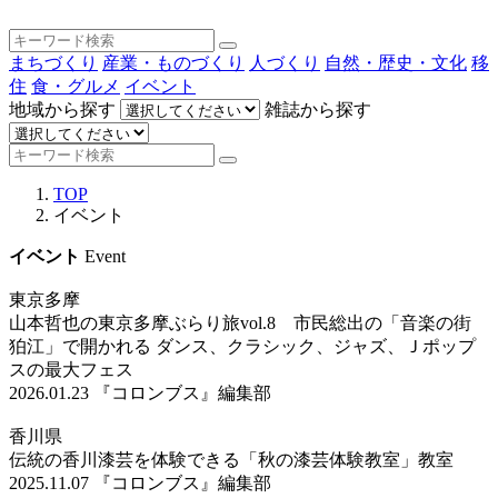
まちづくり
産業・ものづくり
人づくり
自然・歴史・文化
移
住
食・グルメ
イベント
地域から探す
雑誌から探す
TOP
イベント
イベント
Event
東京多摩
山本哲也の東京多摩ぶらり旅vol.8 市民総出の「音楽の街
狛江」で開かれる ダンス、クラシック、ジャズ、Ｊポップ
スの最大フェス
2026.01.23
『コロンブス』編集部
香川県
伝統の香川漆芸を体験できる「秋の漆芸体験教室」教室
2025.11.07
『コロンブス』編集部