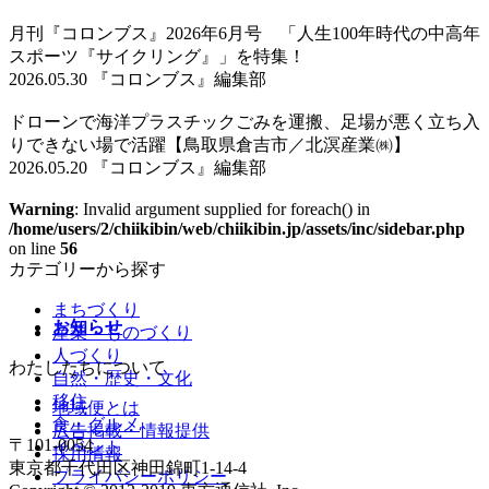
月刊『コロンブス』2026年6月号 「人生100年時代の中高年
スポーツ『サイクリング』」を特集！
2026.05.30 『コロンブス』編集部
ドローンで海洋プラスチックごみを運搬、足場が悪く立ち入
りできない場で活躍【鳥取県倉吉市／北溟産業㈱】
2026.05.20 『コロンブス』編集部
Warning
: Invalid argument supplied for foreach() in
/home/users/2/chiikibin/web/chiikibin.jp/assets/inc/sidebar.php
on line
56
カテゴリーから探す
まちづくり
お知らせ
産業・ものづくり
人づくり
わたしたちについて
自然・歴史・文化
移住
地域便とは
食・グルメ
広告掲載・情報提供
〒101-0054
イベント
採用情報
東京都千代田区神田錦町1-14-4
プライバシーポリシー