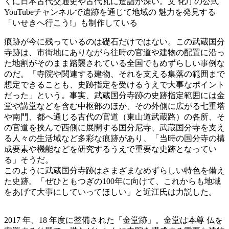
くに日本古代交通史や古代瓦に造詣が深い。文 化庁の公式
YouTubeチャンネルで遺跡を通じて地域の 魅力を発見する
「いせきへ行こう!」も制作している
痕跡が今に残っているのは礎石だけではない。この武蔵国分
寺跡は、市街地にありながら往時の官道や建物の配置に沿っ
た地割がそのまま踏襲されている全国でもめずらしい事例な
のだ。「寺院や関連する建物、それを支える集落の範囲まで
想定できることも、史跡指定を受けるうえで大事なポイント
だった」という。事実、武蔵国分寺跡の史跡指定範囲には金
堂や講堂などを含む中枢部のほか、その外側に広がる七重塔
や南門、都へ通じる古代の官道（東山道武蔵路）の各所、そ
の官道を挟んで西側に展開する国分尼寺、武蔵国分寺を支え
る人々の生活域など多彩な痕跡があり、「当時の国分寺の構
成要素や機能などを研究するうえで重要な史跡となってい
る」そうだ。
このように武蔵国分寺跡はさまざまなめずらしい特色を備え
た史跡。「ぜひともつぎの100年に向けて、これからも地域
をあげて大事にしていってほしい」と近江氏は力説した。
2017 年、18 年度に整備された「金堂跡」。金堂は本尊 仏を