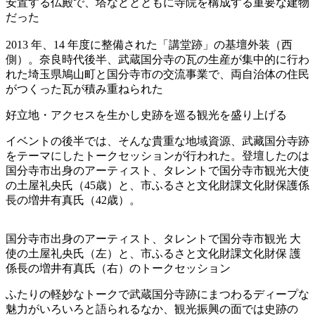
安置する仏殿で、塔などとともに寺院を構成する重要な建物
だった
2013 年、14 年度に整備された「講堂跡」の基壇外装（西
側）。奈良時代後半、武蔵国分寺の瓦の生産が集中的に行わ
れた埼玉県鳩山町と国分寺市の交流事業で、両自治体の住民
がつくった瓦が積み重ねられた
好立地・アクセスを生かし史跡を巡る観光を盛り上げる
イベントの後半では、そんな貴重な地域資源、武藏国分寺跡
をテーマにしたトークセッションが行われた。登壇したのは
国分寺市出身のアーティスト、タレントで国分寺市観光大使
の土屋礼央氏（45歳）と、市ふるさと文化財課文化財保護係
長の増井有真氏（42歳）。
国分寺市出身のアーティスト、タレントで国分寺市観光 大
使の土屋礼央氏（左）と、市ふるさと文化財課文化財保 護
係長の増井有真氏（右）のトークセッション
ふたりの軽妙なトークで武蔵国分寺跡にまつわるディープな
魅力がいろいろと語られるなか、観光振興の面では史跡の