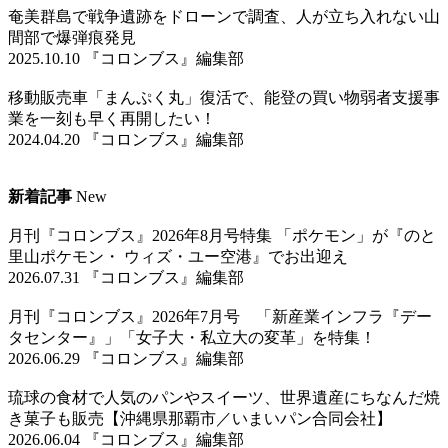
奄美群島で戦争遺跡をドローンで調査、人が立ち入れない山
間部で爆弾痕発見
2025.10.10 『コロンブス』編集部
移動販売車「まんぷく丸」復活で、能登の買い物弱者支援事
業を一刻も早く再開したい！
2024.04.20 『コロンブス』編集部
新着記事
New
月刊『コロンブス』2026年8月号特集 「ポケモン」が『のと
里山ポケモン・ ウィズ・ユー空港』でお出迎え
2026.07.31 『コロンブス』編集部
月刊『コロンブス』2026年7月号 「新産業インフラ『デー
タセンター』」「女子大・私立大の変革」を特集！
2026.06.29 『コロンブス』編集部
琉球の食材で人気のパンやスイーツ、世界遺産にちなんだ焼
き菓子も販売【沖縄県那覇市／いまいパン合同会社】
2026.06.04 『コロンブス』編集部