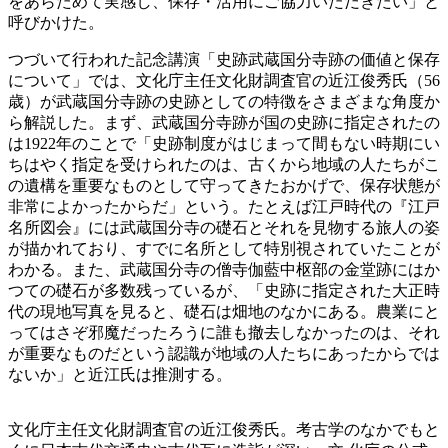
をあらためて実感し、保存・活用にご協力いただきたい」と
呼びかけた。
つづいて行われた記念講演「史跡武蔵国分寺跡の価値と保存
について」では、文化庁主任文化財調査官の近江俊秀氏（56
歳）が武蔵国分寺跡の史跡としての特徴をさまざまな角度か
ら解説した。まず、武蔵国分寺跡が国の史跡に指定されたの
は1922年のことで「史跡制度がはじまって間もない時期にい
ちはやく指定を受けられたのは、古くから地域の人たちがこ
の遺構を重要なものとして守ってきたおかげで、保存状態が
非常によかったからだ」という。たとえば江戸時代の『江戸
名所図会』には武蔵国分寺の礎石とそれを見物する旅人の姿
が描かれており、すでに名所として特別視されていたことが
わかる。また、武蔵国分寺の僧寺伽藍中枢部の金堂跡にはか
つての礎石が多数残っているが、「史跡に指定された大正時
代の現地写真を見ると、礎石は畑地のなかにある。農業にと
ってはさぞ邪魔だったろうに誰も撤去しなかったのは、それ
が重要なものだという認識が地域の人たちにあったからでは
ないか」と近江氏は推測する。
文化庁主任文化財調査官の近江俊秀氏。考古学のなかでもと