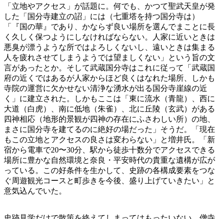
「立地やアクセス」が話題に。何でも、かつて聖武天皇が発
した「国分寺建立の詔」には（七重塔を持つ国分寺は）
「『国の華』であり、かならず良い場所を選んでまことに長
く久しく保つようにしなければならない。人家に近いときは
悪臭が漂うような所ではよろしくないし、遠いときは集まる
人を疲れさせてしまうようでは望ましくない」という旨の文
言があったとか。そして武蔵国分寺はこれに従って「武蔵国
府の近くではあるが人家からほど良くはなれた場所、しかも
寺院の運営に欠かせない清浄な湧水が出る国分寺崖線の近
く」に建立された。しかもここは「東に流水（青龍）、西に
大道（白虎）、南に低地（朱雀）、北に丘陵（玄武）がある
四神相応（地形的景観が四神の存在にふさわしい所）の地、
まさに国分寺を建てるのに絶好の場だった」そうだ。「現在
もこの立地とアクセスの良さは変わらない」と増井氏。「新
宿から電車で20〜30分、駅から徒歩十数分でアクセスできる
場所に豊かな自然環境と奈良・平安時代の貴重な遺構が広が
っている。この好条件を生かして、史跡の各構成要素をつな
ぐ周遊観光コースと町歩きを今後、盛り上げていきたい」と
意気込んでいた。
史跡見学だけで散策を終えてしまってはもったいない。僧寺