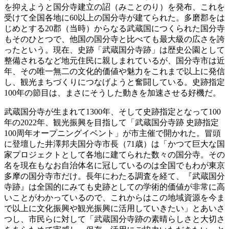
を抑えようと国分寺建立の詔（みことのり）を発布、これを
受けて全国各地に60以上の国分寺が建てられた。多磨郡をは
じめとする20郡（当時）からなる武蔵国につくられた国分寺
もそのひとつで、他国の国分寺と比べても最大級の広さを誇
ったという。現在、史跡「武蔵国分寺跡」は歴史公園として
整備されるなど地元住民に親しまれているが、国分寺市は近
年、その唯一無二の文化的価値や魅力をこれまで以上に発信
し、観光まちづくりにつなげようと奮闘している。史跡指定
100年の節目は、まさにそうした動きを加速させる好機だ。
武蔵国分寺が生まれて1300年、そして史跡指定となって100
年の2022年、観光振興を目指して「武蔵国分寺跡 史跡指定
100周年オープニングイベント」が市主催で開かれた。冒頭
に登壇した井澤邦夫国分寺市長（71歳）は「かつて巨大な国
家プロジェクトとして各地に建てられた数々の国分寺。その
名を現在もなお自治体名に冠しているのは全国でもわが東京
多摩の国分寺市だけ。長年にわたる調査を経て、『武蔵国分
寺跡』は全国的にみても史跡としての学術的価値が非常に高
いことがわかっているので、これからはこの地域資源を今ま
で以上に文化振興や観光振興に活用していきたい」とあいさ
つし、市民らに対して「武蔵国分寺跡の素晴らしさと大切さ