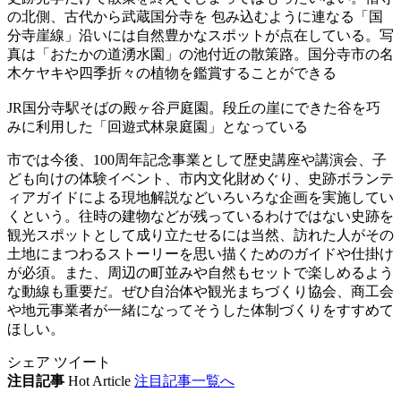
の北側、古代から武蔵国分寺を 包み込むように連なる「国
分寺崖線」沿いには自然豊かなスポットが点在している。写
真は「おたかの道湧水園」の池付近の散策路。国分寺市の名
木ケヤキや四季折々の植物を鑑賞することができる
JR国分寺駅そばの殿ヶ谷戸庭園。段丘の崖にできた谷を巧
みに利用した「回遊式林泉庭園」となっている
市では今後、100周年記念事業として歴史講座や講演会、子
ども向けの体験イベント、市内文化財めぐり、史跡ボランテ
ィアガイドによる現地解説などいろいろな企画を実施してい
くという。往時の建物などが残っているわけではない史跡を
観光スポットとして成り立たせるには当然、訪れた人がその
土地にまつわるストーリーを思い描くためのガイドや仕掛け
が必須。また、周辺の町並みや自然もセットで楽しめるよう
な動線も重要だ。ぜひ自治体や観光まちづくり協会、商工会
や地元事業者が一緒になってそうした体制づくりをすすめて
ほしい。
シェア
ツイート
注目記事
Hot Article
注目記事一覧へ