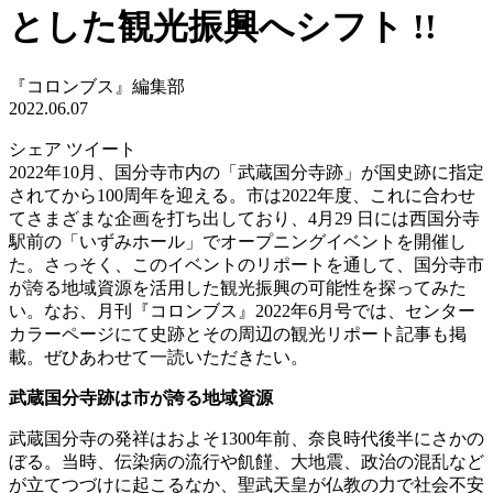
とした観光振興へシフト !!
『コロンブス』編集部
2022.06.07
シェア
ツイート
2022年10月、国分寺市内の「武蔵国分寺跡」が国史跡に指定
されてから100周年を迎える。市は2022年度、これに合わせ
てさまざまな企画を打ち出しており、4月29 日には西国分寺
駅前の「いずみホール」でオープニングイベントを開催し
た。さっそく、このイベントのリポートを通して、国分寺市
が誇る地域資源を活用した観光振興の可能性を探ってみた
い。なお、月刊『コロンブス』2022年6月号では、センター
カラーページにて史跡とその周辺の観光リポート記事も掲
載。ぜひあわせて一読いただきたい。
武蔵国分寺跡は市が誇る地域資源
武蔵国分寺の発祥はおよそ1300年前、奈良時代後半にさかの
ぼる。当時、伝染病の流行や飢饉、大地震、政治の混乱など
が立てつづけに起こるなか、聖武天皇が仏教の力で社会不安