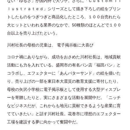
ない「ゆるさ」が国内外で大ウケ。さらに「Ｃｕｓｔｏｍ Ｉｌ
ｌｕｓｔｒａｔｅｄ」シリーズとして描き下ろしの絵をプリン
トしたものをつぎつぎと商品化したところ、１００台売れたら
大ヒットといわれる業界のなかで、50種類のほとんどで１００
台以上を売り上げたという。
川村社長の母校の児童は、 電子掲示板に大喜び
コロナ禍にありながら、成功をおさめた川村社長は、地域貢献
活動にも力を入れている。盛岡市の有名パン店「福田パン」と
コラボし、エフェクターに「あんバターサンド」の絵を描いた
り、売り上げの一部を東日本大震災の教育支援に寄付したり、
母校の矢沢小学校に電子掲示板として使用する大型ディスプレ
ーを寄贈したりと、実にさまざまな活動を展開中だ。「ニッチ
なビジネスだが、これからも地元に貢献できるような産業に育
てていきたい」と話す川村社長。花巻市に理想のエフェクター
工場を建設する夢に向かって奮闘中だ。