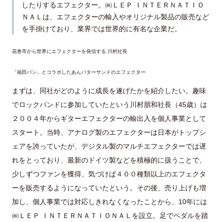
したりするエフェクター。㈱ＬＥＰ ＩＮＴＥＲＮＡＴＩＯ
ＮＡＬは、エフェクターの輸入やオリジナル製品の販売など
を手掛けており、業界では世界的に有名な企業だ。
花巻市から世界にエフェクターを発信する 川村社長
「福田パン」とコラボしたあんバターサンドのエフェクター
まずは、同社がどのように成長を遂げたかを紹介したい。趣味
でロックバンドに参加していたという川村朋和社長（45歳）は
２００４年からギターエフェクターの輸出入を個人事業として
スタート。当時、アナログ製のエフェクターは日本がトップシ
ェアを誇っていたが、デジタル製のマルチエフェクターでは遅
れをとっており、最新のドイツ製などを積極的に扱うことで、
少しずつファンを獲得、気づけば４００種類以上のエフェクタ
ーを販売するようになっていたという。その後、売り上げも増
加し、個人事業では対応しきれなくなったことから、10年には
㈱ＬＥＰ ＩＮＴＥＲＮＡＴＩＯＮＡＬを設立。足でペダルを踏