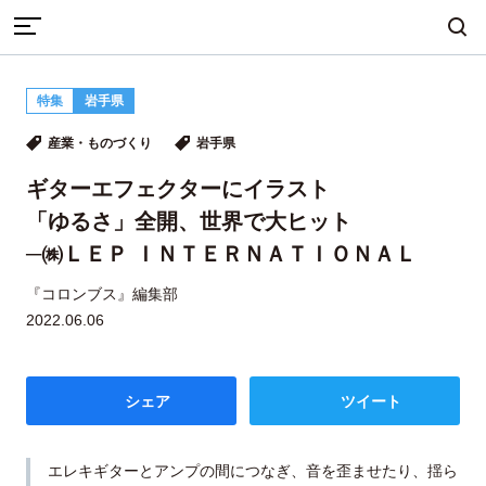
TOP
産業・ものづくり
特集
岩手県
ギターエフェクターにイラスト
まちづくり
産業・ものづくり
人づくり
産業・ものづくり
岩手県
「ゆるさ」全開、世界で大ヒット
─㈱ＬＥＰ ＩＮＴＥＲＮＡＴＩＯＮＡＬ
ギターエフェクターにイラスト
「ゆるさ」全開、世界で大ヒット
自然・歴史・文化
移住
食・グルメ
─㈱ＬＥＰ ＩＮＴＥＲＮＡＴＩＯＮＡＬ
『コロンブス』編集部
2022.06.06
イベント
シェア
ツイート
地域から探す
雑誌から探す
エレキギターとアンプの間につなぎ、音を歪ませたり、揺ら