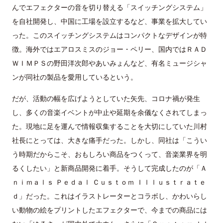
んでエフェクターの音を切り替える「スイッチングシステム」
を自社開発し、中国に工場を設立するなど、事業を拡大してい
った。このスイッチングシステムはコンパクトなデザインが特
徴。海外ではエアロスミスのジョー・ペリー、国内ではＲＡＤ
ＷＩＭＰＳの野田洋次郎やあいみょんなど、有名ミュージシャ
ンが同社の製品を愛用しているという。
だが、活動の幅を広げようとしていた矢先、コロナ禍が発生
し、多くの音楽イベントが中止や延期を余儀なくされてしまっ
た。現地に足を運んで情報収集することを大切にしていた川村
社長にとっては、大きな痛手だった。しかし、同社は「こうい
う時期だからこそ、おもしろい商品をつくって、音楽業界を明
るくしたい」と新商品開発に着手。そうして完成したのが「Ａ
ｎｉｍａｌｓ Ｐｅｄａｌ Ｃｕｓｔｏｍ Ｉｌｌｕｓｔｒａｔｅ
ｄ」だった。これはイラストレーターとコラボし、かわいらし
い動物の絵をプリントしたエフェクターで、今までの商品には