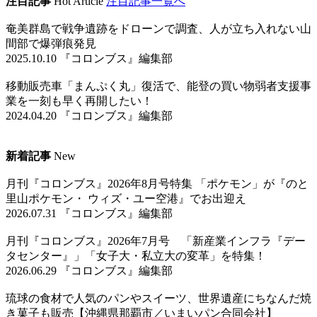
注目記事
Hot Article
注目記事一覧へ
奄美群島で戦争遺跡をドローンで調査、人が立ち入れない山
間部で爆弾痕発見
2025.10.10 『コロンブス』編集部
移動販売車「まんぷく丸」復活で、能登の買い物弱者支援事
業を一刻も早く再開したい！
2024.04.20 『コロンブス』編集部
新着記事
New
月刊『コロンブス』2026年8月号特集 「ポケモン」が『のと
里山ポケモン・ ウィズ・ユー空港』でお出迎え
2026.07.31 『コロンブス』編集部
月刊『コロンブス』2026年7月号 「新産業インフラ『デー
タセンター』」「女子大・私立大の変革」を特集！
2026.06.29 『コロンブス』編集部
琉球の食材で人気のパンやスイーツ、世界遺産にちなんだ焼
き菓子も販売【沖縄県那覇市／いまいパン合同会社】