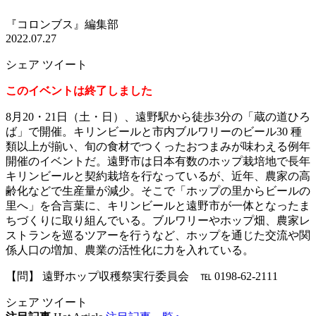
『コロンブス』編集部
2022.07.27
シェア
ツイート
このイベントは終了しました
8月20・21日（土・日）、遠野駅から徒歩3分の「蔵の道ひろ
ば」で開催。キリンビールと市内ブルワリーのビール30 種
類以上が揃い、旬の食材でつくったおつまみが味わえる例年
開催のイベントだ。遠野市は日本有数のホップ栽培地で長年
キリンビールと契約栽培を行なっているが、近年、農家の高
齢化などで生産量が減少。そこで「ホップの里からビールの
里へ」を合言葉に、キリンビールと遠野市が一体となったま
ちづくりに取り組んでいる。ブルワリーやホップ畑、農家レ
ストランを巡るツアーを行うなど、ホップを通じた交流や関
係人口の増加、農業の活性化に力を入れている。
【問】 遠野ホップ収穫祭実行委員会 ℡ 0198-62-2111
シェア
ツイート