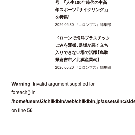
号 「人生100年時代の中高
年スポーツ『サイクリング』」
を特集！
2026.05.30 『コロンブス』編集部
ドローンで海洋プラスチック
ごみを運搬、足場が悪く立ち
入りできない場で活躍【鳥取
県倉吉市／北溟産業㈱】
2026.05.20 『コロンブス』編集部
Warning
: Invalid argument supplied for
foreach() in
/home/users/2/chiikibin/web/chiikibin.jp/assets/inc/si
56
on line