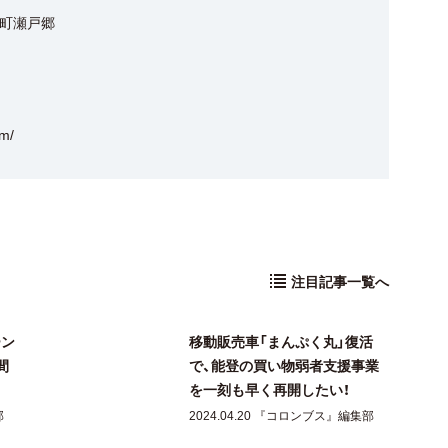
町瀬戸郷
om/
注目記事一覧へ
ーン
移動販売車「まんぷく丸」復活
間
で、能登の買い物弱者支援事業
を一刻も早く再開したい！
部
2024.04.20 『コロンブス』編集部