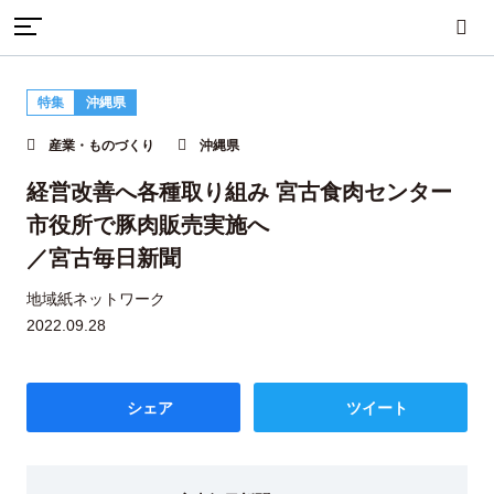
TOP
産業・ものづくり
特集
沖縄県
経営改善へ各種取り組み 宮古食肉センター 市役所で豚肉販売実
まちづくり
産業・ものづくり
人づくり
産業・ものづくり
沖縄県
施へ
／宮古毎日新聞
経営改善へ各種取り組み 宮古食肉センター
市役所で豚肉販売実施へ
自然・歴史・文化
移住
食・グルメ
／宮古毎日新聞
地域紙ネットワーク
2022.09.28
イベント
シェア
ツイート
地域から探す
雑誌から探す