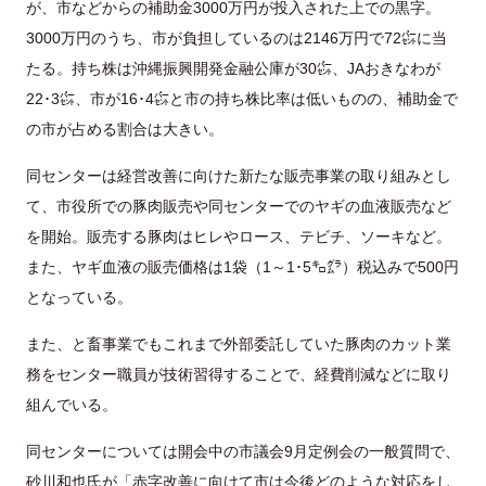
が、市などからの補助金3000万円が投入された上での黒字。
3000万円のうち、市が負担しているのは2146万円で72㌫に当
たる。持ち株は沖縄振興開発金融公庫が30㌫、JAおきなわが
22･3㌫、市が16･4㌫と市の持ち株比率は低いものの、補助金で
の市が占める割合は大きい。
同センターは経営改善に向けた新たな販売事業の取り組みとし
て、市役所での豚肉販売や同センターでのヤギの血液販売など
を開始。販売する豚肉はヒレやロース、テビチ、ソーキなど。
また、ヤギ血液の販売価格は1袋（1～1･5㌔㌘）税込みで500円
となっている。
また、と畜事業でもこれまで外部委託していた豚肉のカット業
務をセンター職員が技術習得することで、経費削減などに取り
組んでいる。
同センターについては開会中の市議会9月定例会の一般質問で、
砂川和也氏が「赤字改善に向けて市は今後どのような対応をし