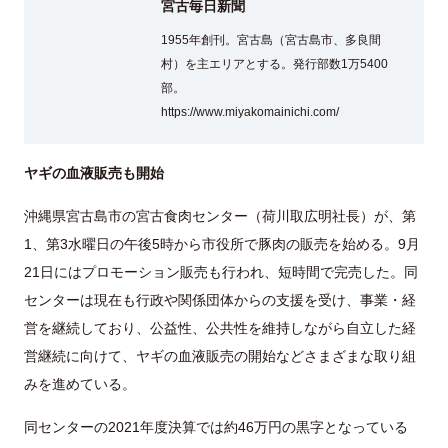
宮古毎日新聞
1955年創刊。宮古島（宮古島市、多良間
村）を主エリアとする。発行部数1万5400
部。
https://www.miyakomainichi.com/
ヤギの血液販売も開始
沖縄県宮古島市の宮古食肉センター（荷川取広明社長）が、第
1、第3水曜日の午後5時から市役所で豚肉の販売を始める。9月
21日にはプロモーション販売も行われ、短時間で完売した。同
センターは現在も行政や関係団体からの支援を受け、事業・経
営を継続しており、公益性、公共性を維持しながら自立した経
営継続に向けて、ヤギの血液販売の開始などさまざまな取り組
みを進めている。
同センターの2021年度決算では約46万円の黒字となっている