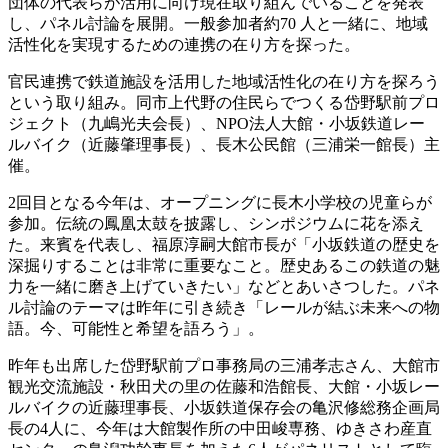
団体の代表らが活用に向け現在取り組んでいることを発表
し、パネル討論を展開。一般参加者約70 人と一緒に、地域
活性化を実現するための連携の在り方を探った。
官民連携で鉄道施設を活用した地域活性化の在り方を探ろう
という取り組み。同市上代野の住民らでつくる岱野駅前プロ
ジェクト（九嶋光夫会長）、NPO法人大館・小坂鉄道レー
ルバイク（近藤肇理事長）、長木公民館（三浦栄一館長）主
催。
2回目となる今年は、オープニングに長木小学校の児童らが
参加。伝統の鳳凰太鼓を披露し、シンポジウムに花を添え
た。来賓を代表し、福原淳嗣大館市長が「小坂鉄道の歴史を
深掘りすることは非常に重要なこと。歴史あるこの鉄道の魅
力を一緒に磨き上げていきたい」などとあいさつした。パネ
ル討論のテーマは昨年に引き続き「レールが結ぶ未来への物
語。今、可能性と希望を語ろう」。
昨年も出席した岱野駅前プロ事務局の三浦孝志さん、大館市
観光交流施設・秋田犬の里の佐藤和浩館長、大館・小坂レー
ルバイクの近藤理事長、小坂鉄道保存会の亀沢修総務企画局
長の4人に、今年は大館製作所の中田峻専務、ゆきさわ産直