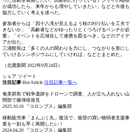
った活動を展開したい。試験的に行っているアジサイの植樹
が成功したら、来年からも増やしていきたい」などと今後も
協力していく考えを述べた。
参加者からは「四十八滝が見えるよう枝の刈り払いを工夫で
きないか」「高齢者などがゆったりとくつろげるベンチが必
要」「イベントを広域化して連携を図るべき」などのアイデ
アが出た。
三浦館長は「多くの人の関わりを力にし、つながりを形にし
ていけるシンポジウムにしていければ」などとまとめた。
（北鹿新聞 2022年9月24日）
シェア
ツイート
注目記事
Hot Article
注目記事一覧へ
奄美群島で戦争遺跡をドローンで調査、人が立ち入れない山
間部で爆弾痕発見
2025.10.10 『コロンブス』編集部
移動販売車「まんぷく丸」復活で、能登の買い物弱者支援事
業を一刻も早く再開したい！
2024.04.20 『コロンブス』編集部