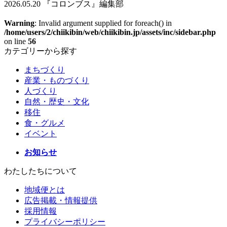
2026.05.20 『コロンブス』編集部
Warning
: Invalid argument supplied for foreach() in
/home/users/2/chiikibin/web/chiikibin.jp/assets/inc/sidebar.php
on line
56
カテゴリーから探す
まちづくり
産業・ものづくり
人づくり
自然・歴史・文化
移住
食・グルメ
イベント
お知らせ
わたしたちについて
地域便とは
広告掲載・情報提供
採用情報
プライバシーポリシー