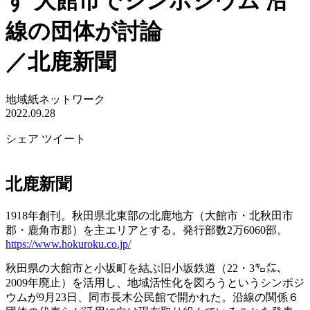
す 大館市でシンポジウム 沿
線の団体が討論
／北鹿新聞
地域紙ネットワーク
2022.09.28
シェア
ツイート
北鹿新聞
1918年創刊。秋田県北東部の北鹿地方（大館市・北秋田市
郡・鹿角市郡）を主エリアとする。発行部数2万6060部。
https://www.hokuroku.co.jp/
秋田県の大館市と小坂町を結ぶ旧小坂鉄道（22・3㌔㍍、
2009年廃止）を活用し、地域活性化を図ろうというシンポジ
ウムが9月23日、同市長木公民館で開かれた。沿線の関係６