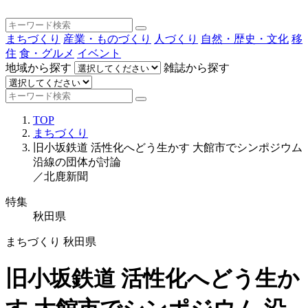
まちづくり
産業・ものづくり
人づくり
自然・歴史・文化
移
住
食・グルメ
イベント
地域から探す
雑誌から探す
TOP
まちづくり
旧小坂鉄道 活性化へどう生かす 大館市でシンポジウム
沿線の団体が討論
／北鹿新聞
特集
秋田県
まちづくり
秋田県
旧小坂鉄道 活性化へどう生か