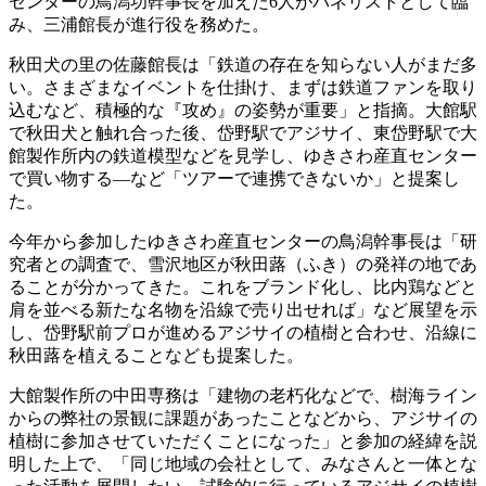
センターの鳥潟功幹事長を加えた6人がパネリストとして臨
み、三浦館長が進行役を務めた。
秋田犬の里の佐藤館長は「鉄道の存在を知らない人がまだ多
い。さまざまなイベントを仕掛け、まずは鉄道ファンを取り
込むなど、積極的な『攻め』の姿勢が重要」と指摘。大館駅
で秋田犬と触れ合った後、岱野駅でアジサイ、東岱野駅で大
館製作所内の鉄道模型などを見学し、ゆきさわ産直センター
で買い物する―など「ツアーで連携できないか」と提案し
た。
今年から参加したゆきさわ産直センターの鳥潟幹事長は「研
究者との調査で、雪沢地区が秋田蕗（ふき）の発祥の地であ
ることが分かってきた。これをブランド化し、比内鶏などと
肩を並べる新たな名物を沿線で売り出せれば」など展望を示
し、岱野駅前プロが進めるアジサイの植樹と合わせ、沿線に
秋田蕗を植えることなども提案した。
大館製作所の中田専務は「建物の老朽化などで、樹海ライン
からの弊社の景観に課題があったことなどから、アジサイの
植樹に参加させていただくことになった」と参加の経緯を説
明した上で、「同じ地域の会社として、みなさんと一体とな