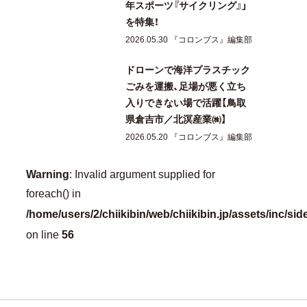
年スポーツ『サイクリング』」
を特集！
2026.05.30 『コロンブス』編集部
ドローンで海洋プラスチック
ごみを運搬、足場が悪く立ち
入りできない場で活躍【鳥取
県倉吉市／北溟産業㈱】
2026.05.20 『コロンブス』編集部
Warning
: Invalid argument supplied for
foreach() in
/home/users/2/chiikibin/web/chiikibin.jp/assets/inc/si
56
on line