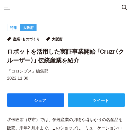
TOP
産業・ものづくり
特集
大阪府
ロボットを活用した実証事業開始 「Cruzr（クルーザー）」 伝
まちづくり
産業・ものづくり
人づくり
産業・ものづくり
大阪府
統産業を紹介
ロボットを活用した実証事業開始 「Cruzr（ク
ルーザー）」 伝統産業を紹介
自然・歴史・文化
移住
食・グルメ
『コロンブス』編集部
2022.11.30
イベント
シェア
ツイート
地域から探す
雑誌から探す
堺伝匠館（堺市）では、伝統産業の刃物や堺ゆかりの名産品を
販売。来年2 月末まで、このショップにコミュニケーションロ