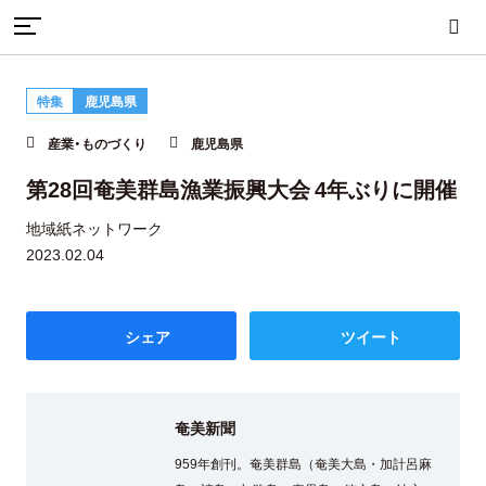
TOP
産業・ものづくり
特集
鹿児島県
第28回奄美群島漁業振興大会 4年ぶりに開催
まちづくり
産業・ものづくり
人づくり
産業・ものづくり
鹿児島県
第28回奄美群島漁業振興大会 4年ぶりに開催
地域紙ネットワーク
自然・歴史・文化
移住
食・グルメ
2023.02.04
シェア
ツイート
イベント
奄美新聞
地域から探す
雑誌から探す
959年創刊。奄美群島（奄美大島・加計呂麻