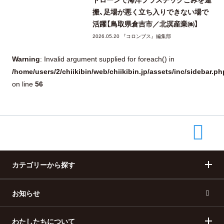
搬、足場が悪く立ち入りできない場で
活躍【鳥取県倉吉市／北溟産業㈱】
2026.05.20 『コロンブス』編集部
Warning
: Invalid argument supplied for foreach() in
/home/users/2/chiikibin/web/chiikibin.jp/assets/inc/sidebar.ph
56
on line
カテゴリーから探す
お知らせ
まちづくり
産業・ものづくり
わたしたちについて
人づくり
自然・歴史・文化