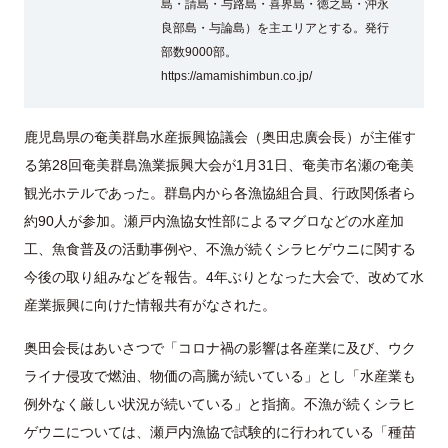
島・請島・与路島・喜界島・徳之島・沖永
良部島・与論島）を主エリアとする。発行
部数9000部。
https://amamishimbun.co.jp/
鹿児島県の奄美群島水産振興協議会（奥田忠廣会長）が主催す
る第28回奄美群島漁業振興大会が1月31日、奄美市名瀬の奄美
観光ホテルであった。群島内から各漁協組合員、行政関係者ら
約90人が参加。瀬戸内漁協女性部によるマグロなどの水産加
工、魚食普及の活動事例や、不漁が続くシラヒゲウニに関する
今後の取り組みなどを報告。4年ぶりとなった大会で、改めて水
産業振興に向けた情報共有がなされた。
奥田会長はあいさつで「コロナ禍の影響は各産業に及び、ウク
ライナ侵攻で燃油、物価の高騰が続いている」とし「水産業も
例外なく厳しい状況が続いている」と指摘。不漁が続くシラヒ
ゲウニについては、瀬戸内漁協で試験的に行われている「種苗