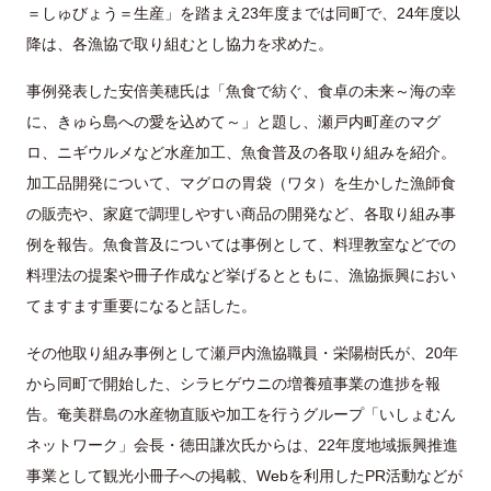
＝しゅびょう＝生産」を踏まえ23年度までは同町で、24年度以
降は、各漁協で取り組むとし協力を求めた。
事例発表した安倍美穂氏は「魚食で紡ぐ、食卓の未来～海の幸
に、きゅら島への愛を込めて～」と題し、瀬戸内町産のマグ
ロ、ニギウルメなど水産加工、魚食普及の各取り組みを紹介。
加工品開発について、マグロの胃袋（ワタ）を生かした漁師食
の販売や、家庭で調理しやすい商品の開発など、各取り組み事
例を報告。魚食普及については事例として、料理教室などでの
料理法の提案や冊子作成など挙げるとともに、漁協振興におい
てますます重要になると話した。
その他取り組み事例として瀬戸内漁協職員・栄陽樹氏が、20年
から同町で開始した、シラヒゲウニの増養殖事業の進捗を報
告。奄美群島の水産物直販や加工を行うグループ「いしょむん
ネットワーク」会長・徳田謙次氏からは、22年度地域振興推進
事業として観光小冊子への掲載、Webを利用したPR活動などが