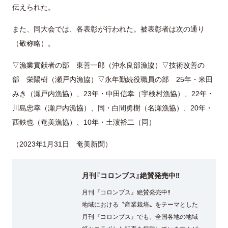
伝えられた。
また、同大会では、各表彰が行われた。被表彰者は次の通り
（敬称略）。
▽漁業貢献者の部 東善一郎（沖永良部漁協）▽技術改善の
部 栄陽樹（瀬戸内漁協）▽永年勤続役職員の部 25年・米田
みき（瀬戸内漁協）、23年・中田信幸（宇検村漁協）、22年・
川島忠幸（瀬戸内漁協）、同・白間勇樹（名瀬漁協）、20年・
西鉄也（奄美漁協）、10年・土濵裕二（同）
（2023年1月31日 奄美新聞）
月刊『コロンブス』絶賛発売中‼
月刊『コロンブス』絶賛発売中‼
地域における〝産業栽培〟をテーマとした
月刊『コロンブス』でも、全国各地の地域