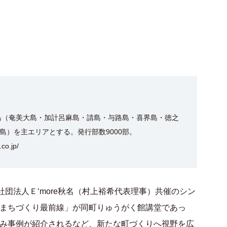
群島（奄美大島・加計呂麻島・請島・与路島・喜界島・徳之
島）を主エリアとする。発行部数9000部。
co.jp/
社団法人Ｅ‘more秋名（村上裕希代表理事）共催のシン
まちづくり最前線」が同町りゅうがく館講堂であっ
み事例が紹介されるなど、新たな町づくりへ視野を広