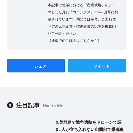
本記事は地域における〝産業栽培〟をテー
マとした月刊『コロンブス』23年7月号に掲
載されています。同誌では毎号、全国12エ
リアの元気企業・躍進企業の記事を掲載‼ ぜ
ひご一読ください。
【通販でのご購入はこちらから】
シェア
ツイート
注目記事
Hot Article
奄美群島で戦争遺跡をドローンで調
査、人が立ち入れない山間部で爆弾痕