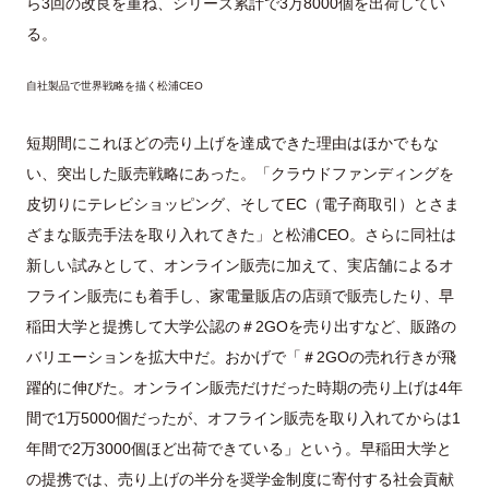
ら3回の改良を重ね、シリーズ累計で3万8000個を出荷してい
る。
自社製品で世界戦略を描く松浦CEO
短期間にこれほどの売り上げを達成できた理由はほかでもな
い、突出した販売戦略にあった。「クラウドファンディングを
皮切りにテレビショッピング、そしてEC（電子商取引）とさま
ざまな販売手法を取り入れてきた」と松浦CEO。さらに同社は
新しい試みとして、オンライン販売に加えて、実店舗によるオ
フライン販売にも着手し、家電量販店の店頭で販売したり、早
稲田大学と提携して大学公認の＃2GOを売り出すなど、販路の
バリエーションを拡大中だ。おかげで「＃2GOの売れ行きが飛
躍的に伸びた。オンライン販売だけだった時期の売り上げは4年
間で1万5000個だったが、オフライン販売を取り入れてからは1
年間で2万3000個ほど出荷できている」という。早稲田大学と
の提携では、売り上げの半分を奨学金制度に寄付する社会貢献