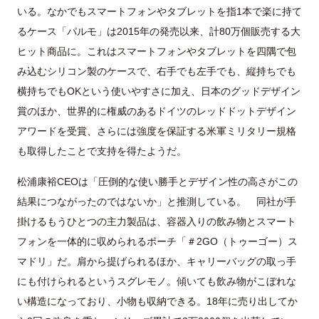
いる。なかでもスマートフォンやタブレットを指1本で楽に持て
るケース「パルモ」は2015年の発売以来、計80万個販売する大
ヒット商品に。これはスマートフォンやタブレットを四隅で包
み込むシリコン製のケースで、右手でも左手でも、縦持ちでも
横持ちでもOKという使いやすさに加え、日本のグッドデザイン
賞のほか、世界的に権威のあるドイツのレッドドットデザイン
アワードを受賞、さらには強度を保証する米軍ミリタリー規格
も取得したことで支持を得たようだ。
松浦康裕CEOは「圧倒的な使い勝手とデザイン性の高さがこの
結果につながったのではないか」と推測している。 同社が手
掛けるもうひとつの主力製品は、容器入りの飲み物とスマート
フォンを一体的に収められるポーチ「＃2GO（トゥーゴー）ス
マドリ」だ。肩から提げられるほか、キャリーバッグの取っ手
にも付けられるというスグレモノ。傾いても飲み物がこぼれな
い構造になっており、小物も収納できる。18年に売り出してか