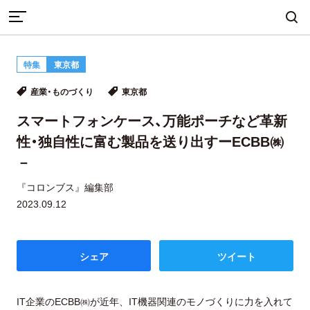
TOP
産業・ものづくり
特集
東京都
スマートフォンケース、万能ポーチなど革新性・独自性に富む
まちづくり
産業・ものづくり
人づくり
産業・ものづくり
東京都
製品を送り出すーECBB㈱－
スマートフォンケース、万能ポーチなど革新
性・独自性に富む製品を送り出すーECBB㈱
自然・歴史・文化
移住
食・グルメ
－
『コロンブス』編集部
2023.09.12
イベント
シェア
ツイート
地域から探す
雑誌から探す
IT企業のECBB㈱が近年、IT機器関連のモノづくりに力を入れて