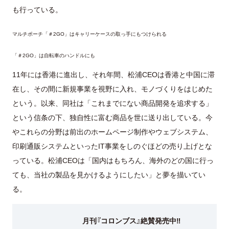
も行っている。
マルチポーチ「＃2GO」はキャリーケースの取っ手にもつけられる
「＃2GO」は自転車のハンドルにも
11年には香港に進出し、それ年間、松浦CEOは香港と中国に滞
在し、その間に新規事業を視野に入れ、モノづくりをはじめた
という。以来、同社は「これまでにない商品開発を追求する」
という信条の下、独自性に富む商品を世に送り出している。今
やこれらの分野は前出のホームページ制作やウェブシステム、
印刷通販システムといったIT事業をしのぐほどの売り上げとな
っている。松浦CEOは「国内はもちろん、海外のどの国に行っ
ても、当社の製品を見かけるようにしたい」と夢を描いてい
る。
月刊『コロンブス』絶賛発売中‼