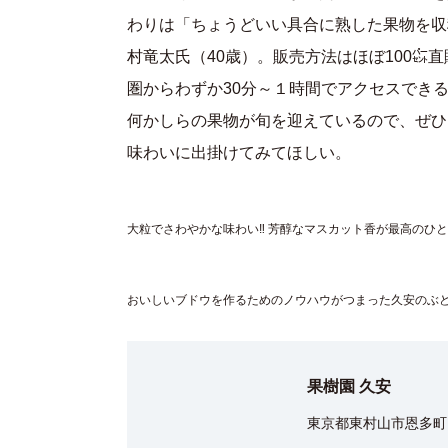
わりは「ちょうどいい具合に熟した果物を収
村竜太氏（40歳）。販売方法はほぼ100㌫
圏からわずか30分～１時間でアクセスでき
何かしらの果物が旬を迎えているので、ぜひ
味わいに出掛けてみてほしい。
大粒でさわやかな味わい‼ 芳醇なマスカット香が最高のひ
おいしいブドウを作るためのノウハウがつまった久安のぶ
果樹園 久安
東京都東村山市恩多町４-２