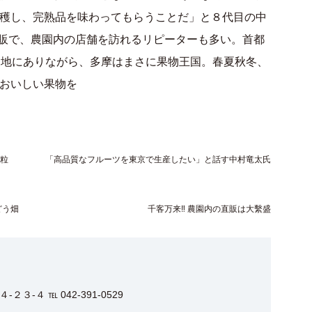
穫し、完熟品を味わってもらうことだ」と８代目の中
直販で、農園内の店舗を訪れるリピーターも多い。首都
る地にありながら、多摩はまさに果物王国。春夏秋冬、
おいしい果物を
と粒
「高品質なフルーツを東京で生産したい」と話す中村竜太氏
どう畑
千客万来‼ 農園内の直販は大繫盛
３-４ ℡ 042-391-0529