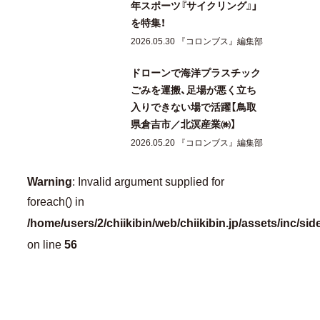
年スポーツ『サイクリング』」
を特集！
2026.05.30 『コロンブス』編集部
ドローンで海洋プラスチック
ごみを運搬、足場が悪く立ち
入りできない場で活躍【鳥取
県倉吉市／北溟産業㈱】
2026.05.20 『コロンブス』編集部
Warning
: Invalid argument supplied for
foreach() in
/home/users/2/chiikibin/web/chiikibin.jp/assets/inc/si
56
on line