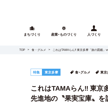
まちづくり
産業・ものづくり
人づくり
TOP
食・グルメ
これはTAMAらん‼ 東京多摩「旅の図鑑」v
特集
東京多摩
食・グルメ
東京
これはTAMAらん‼ 東京多
先進地の〝果実宝庫〟を