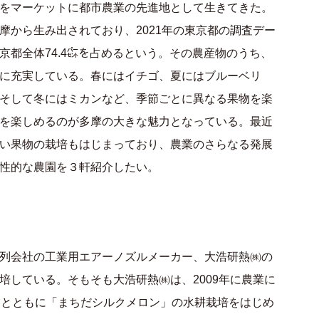
をマーケットに都市農業の先進地として生きてきた。
摩から生み出されており、2021年の東京都の調査デー
都全体74.4㌫を占めるという。その農産物のうち、
に充実している。春にはイチゴ、夏にはブルーベリ
そして冬にはミカンなど、季節ごとに異なる果物を楽
を楽しめるのが多摩の大きな魅力となっている。最近
い果物の栽培もはじまっており、農業のさらなる発展
性的な農園を３軒紹介したい。
列会社の工業用エアーノズルメーカー、大浩研熱㈱の
培している。そもそも大浩研熱㈱は、2009年に農業に
業とともに「まちだシルクメロン」の水耕栽培をはじめ