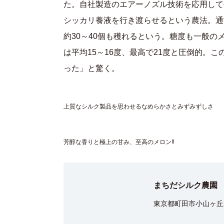
た。自社製造のエアーノズル技術を応用して
シッカリ養液を行き渡らせるという農法。通
約30～40個も穫れるという。糖度も一般の
は平均15～16度、最高で21度と圧倒的。
った」と驚く。
上質なシルク製品を思わせるなめらかさとみずみずしさ
芳醇な香りと極上の甘み、至高のメロン‼
まちだシルク農園
東京都町田市小山ヶ丘2