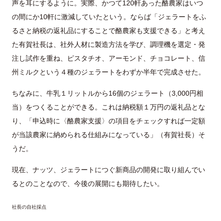
声を耳にするように。実際、かつて120軒あった酪農家はいつ
の間にか10軒に激減していたという。ならば「ジェラートをふ
るさと納税の返礼品にすることで酪農家も支援できる」と考え
た有賀社長は、社外人材に製造方法を学び、調理機を選定・発
注し試作を重ね、ピスタチオ、アーモンド、チョコレート、信
州ミルクという４種のジェラートをわずか半年で完成させた。
ちなみに、牛乳１リットルから16個のジェラート（3,000円相
当）をつくることができる。これは納税額１万円の返礼品とな
り、「申込時に〈酪農家支援〉の項目をチェックすれば一定額
が当該農家に納められる仕組みになっている」（有賀社長）そ
うだ。
現在、ナッツ、ジェラートにつぐ新商品の開発に取り組んでい
るとのことなので、今後の展開にも期待したい。
社長の自社採点