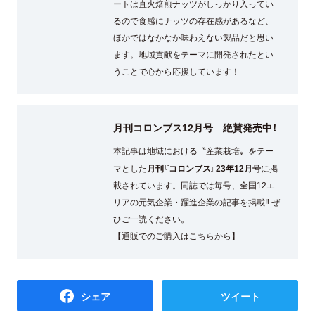
ートは直火焙煎ナッツがしっかり入ってい
るので食感にナッツの存在感があるなど、
ほかではなかなか味わえない製品だと思い
ます。地域貢献をテーマに開発されたとい
うことで心から応援しています！
月刊コロンブス12月号 絶賛発売中！
本記事は地域における〝産業栽培〟をテー
月刊『コロンブス』23年12月号
マとした
に掲
載されています。同誌では毎号、全国12エ
リアの元気企業・躍進企業の記事を掲載‼ ぜ
ひご一読ください。
【通販でのご購入はこちらから】
シェア
ツイート