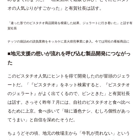
オの人気ぶりがすごかった」と有賀社長は話す。
「違った形でのピスタチオ商品開発を模索した結果、ジェラートに行き着いた」と話す有
賀社長
ナッツの袋詰めの請負業務をキッカケに直火焙煎事業に参入。今では同社の看板商品に
■地元支援の想いが流れを呼び込む製品開発につながっ
た
このピスタチオ人気にヒントを得て開発したのが冒頭のジェラ
ートだ。「『ピスタチオ』をネット検索すると、『ピスタチオ
のジェラート』がよく出てくるので、ピンときた」と有賀社長
は話す。さっそく昨年７月には、自社のピスタチオと食べ比べ
るために上京。食べ歩いて「味に遜色ナシ、むしろ個性があっ
てうまい」と自信を深めたそうだ。
ちょうどその頃、地元の牧場主から「牛乳が売れない」という