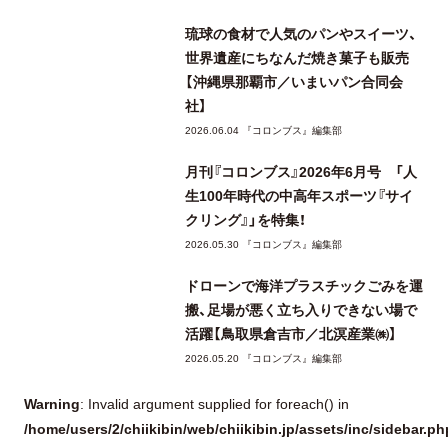
琉球の食材で人気のパンやスイーツ、
世界遺産にちなんだ焼き菓子も販売
【沖縄県那覇市／いまいパン合同会
社】
2026.06.04 『コロンブス』編集部
月刊『コロンブス』2026年6月号 「人
生100年時代の中高年スポーツ『サイ
クリング』」を特集！
2026.05.30 『コロンブス』編集部
ドローンで海洋プラスチックごみを運
搬、足場が悪く立ち入りできない場で
活躍【鳥取県倉吉市／北溟産業㈱】
2026.05.20 『コロンブス』編集部
Warning
: Invalid argument supplied for foreach() in
/home/users/2/chiikibin/web/chiikibin.jp/assets/inc/sidebar.ph