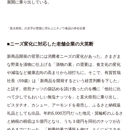
展開に乗り出している。
「直火焙煎」の文字が壁面に浮かぶニチノウ食品の本社社屋
■ニーズ変化に対応した老舗企業の大英断
新商品開発の背景には消費者ニーズの変化があった。さまざま
な野菜を漬物に仕上げる「漬物の素」の需要は、食文化の変化
や減塩など健康志向の高まりから頭打ちに。そこで、有賀哲哉
社長（59歳）は「新商品を開発するという経営判断を下した」
と話す。焙煎ナッツの袋詰めを請け負ったのを機に「他社に比
べて少しでもおいしい無塩ナッツを」と直火焙煎に乗り出し、
ピスタチオ、カシュー、アーモンドを発売し、ふるさと納税返
礼品としても出品。年約5,000万円だった地元・箕輪町のふるさ
と納税の税収は５億円となり、うち３億円を同社のナッツが占
めるまでになった。「相乗効果で通販も伸び、とくにピスタチ