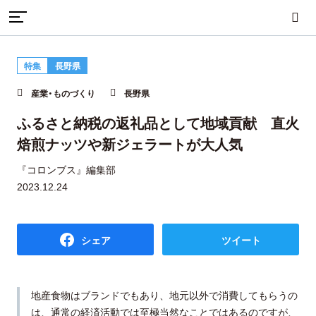
TOP
産業・ものづくり
特集
長野県
ふるさと納税の返礼品として地域貢献 直火焙煎ナッツや新ジ
まちづくり
産業・ものづくり
人づくり
産業・ものづくり
長野県
ェラートが大人気
ふるさと納税の返礼品として地域貢献 直火
焙煎ナッツや新ジェラートが大人気
自然・歴史・文化
移住
食・グルメ
『コロンブス』編集部
2023.12.24
イベント
シェア
ツイート
地域から探す
雑誌から探す
地産食物はブランドでもあり、地元以外で消費してもらうの
は、通常の経済活動では至極当然なことではあるのですが、