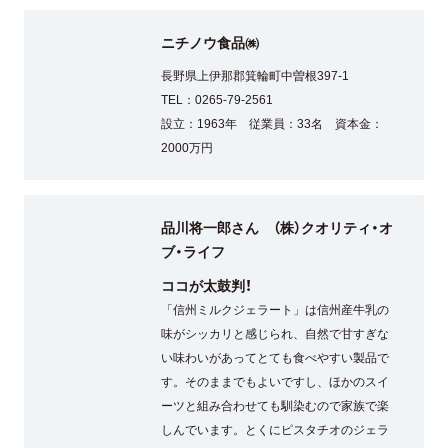
ニチノウ食品㈱
長野県上伊那郡箕輪町中曽根397-1
TEL：0265-79-2561
設立：1963年 従業員：33名 資本金：
2000万円
品川将一郎さん （株）クオリティ・オ
ブ・ライフ
ココが太鼓判！
「信州ミルクジェラート」は信州産牛乳の
味がシッカリと感じられ、自然で甘すぎな
い味わいがあってとても食べやすい製品で
す。そのままでもよいですし、ほかのスイ
ーツと組み合わせても馴染むので家族で楽
しんでいます。とくにピスタチオのジェラ