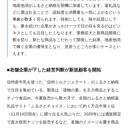
地産他消がふるさと納税を契機に加速しています。返礼品な
どに選ばれることで、認知度も消費量も一気に上がるという
事象が数多く見られます。技術にしても、味や品質にして
も、磨き続けた企業がきっかけ一つで日の目を見るのはビジ
ネスとしても注目したくなります。業務拡大と新商品開発に
舵を切り、新たな商品をこだわって開発した結果、地産他消
で稼ぐ企業の優等生となり、見習うところが多いケースとい
えます。
■老舗企業が下した経営判断が新規顧客を開拓
信州産牛乳を使った「信州ミルクジェラート」がふるさと納税
で注目を集めている。製造は「漬物の素」を主力商品とするニ
チノウ食品㈱。今夏販売から数カ月で、全国のふるさと納税返
礼品サイト「ふるさとチョイス」において約１万点中第１位
（11月14日現在）に躍り出る人気ぶりだ。2020年には通販限定
で直火焙煎ナッツを販売するなど、老舗のイメージを覆す商品