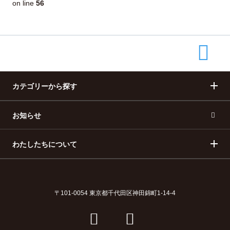
56
on line
カテゴリーから探す
お知らせ
まちづくり
産業・ものづくり
わたしたちについて
人づくり
自然・歴史・文化
移住
食・グルメ
地域便とは
広告掲載・情報提供
〒101-0054
東京都千代田区神田錦町1-14-4
イベント
採用情報
プライバシーポリシー
お問い合わせ
運営会社