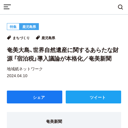
TOP
まちづくり
特集
鹿児島県
奄美大島、世界自然遺産に関するあらたな財源 「宿泊税」導入
まちづくり
産業・ものづくり
人づくり
まちづくり
鹿児島県
議論が本格化／奄美新聞
奄美大島、世界自然遺産に関するあらたな財
源 「宿泊税」導入議論が本格化／奄美新聞
自然・歴史・文化
移住
食・グルメ
地域紙ネットワーク
2024.04.10
イベント
シェア
ツイート
地域から探す
雑誌から探す
奄美新聞