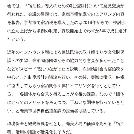
会では、「宿泊税」導入のための制度設計について意見交換が
行われた。会議の冒頭では、京都市税制課でのヒアリング内容
を報告。京都市で宿泊税を導入したのは2018年からで、検討会
の立ち上げから条例の制定、課税開始までわずか3年で成し遂げ
たという。
近年のインバウンド増による違法民泊の取り締まりや文化財保
護への要望、宿泊関係団体からの協力的な意見が多かったこと
などがスピード感につながったと説明。次回検討会も宿泊税を
中心とした制度設計の議論を行い、その後、実際に徴収・納税
に協力してもらう宿泊関係団体にヒアリングを行うとしてい
る。「各団体から合意を得ることが今後の課題」なので「団体
にとってのメリットを考えつつ、丁ねいな調整を行っていきた
い」と奄美市世界自然遺産課の担当者は話している。
環境保全と観光振興を柱とし、奄美大島の価値を高める「宿泊
税」活用の議論が活発化しそうだ。