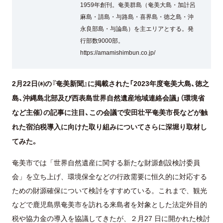
1959年創刊。奄美群島（奄美大島・加計呂
麻島・請島・与路島・喜界島・徳之島・沖
永良部島・与論島）を主エリアとする。発
行部数9000部。
https://amamishimbun.co.jp/
2月22日㈭の『奄美新聞』に掲載された「2023年度奄美大島、徳之
島、沖縄島北部及び西表島世界自然遺産地域連絡会議」（環境省
など主催）の記事に注目、この会議で安田壮平奄美市長などが触
れた宿泊税導入に向けた取り組みについてさらに深堀り取材し
てみた。
奄美市では「世界自然遺産に関する新たな財源創設検討委員
会」を立ち上げ、環境保全などの行政需要に恒久的に対応する
ための財源確保について検討をすすめている。これまで、観光
などで鹿児島県奄美市を訪れる来島者を対象とした法定外目的
税や協力金の導入を協議してきたが、２月27 日に開かれた検討