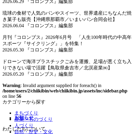
2026.06.29 『コロンブス』編集部
琉球の食材で人気のパンやスイーツ、世界遺産にちなんだ焼
き菓子も販売【沖縄県那覇市／いまいパン合同会社】
2026.06.04 『コロンブス』編集部
月刊『コロンブス』2026年6月号 「人生100年時代の中高年
スポーツ『サイクリング』」を特集！
2026.05.30 『コロンブス』編集部
ドローンで海洋プラスチックごみを運搬、足場が悪く立ち入
りできない場で活躍【鳥取県倉吉市／北溟産業㈱】
2026.05.20 『コロンブス』編集部
Warning
: Invalid argument supplied for foreach() in
/home/users/2/chiikibin/web/chiikibin.jp/assets/inc/sidebar.php
on line
56
カテゴリーから探す
まちづくり
お知らせ
産業・ものづくり
人づくり
わたしたちについて
自然・歴史・文化