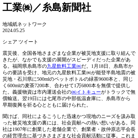
工業㈱／糸島新聞社
地域紙ネットワーク
2024.05.25
シェア
ツイート
震災後、全国各地さまざまな企業が被災地支援に取り組んで
きたが、なかでも支援の展開がスピーディだった企業があ
る。福岡県糸島市の
九星飲料工業㈱
だ。1月18日、糸島市か
らの要請を受け、地元の九星飲料工業㈱が能登半島地震の被
災地・石川県に500mlのペットボトルの緑茶9600本と、同じ
く600mlの麦茶7200本、合わせて1万6800本を無償で提供し
た。義援物資は市内運送会社の
㈱イトキュー
がトラックで無
償輸送。翌19日には七尾市の中部低温倉庫に、糸島市から
早期復興を祈る心とともに届けられた。
聞けば、同社によるこうした迅速かつ現地のニーズを汲み取
った被災地支援の裏には、社会貢献への熱い想いがある。同
社は1907年に創業した老舗企業で、創業者・故仲原志平会長
の経営理念に基づきさまざまな社会貢献活動に従事。これま