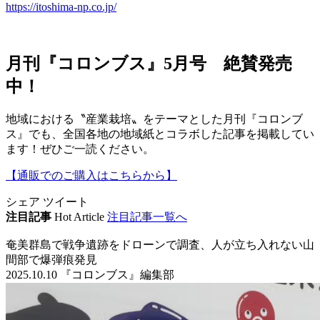
https://itoshima-np.co.jp/
月刊『コロンブス』5月号 絶賛発売
中！
地域における〝産業栽培〟をテーマとした月刊『コロンブ
ス』でも、全国各地の地域紙とコラボした記事を掲載してい
ます！ぜひご一読ください。
【通販でのご購入はこちらから】
シェア
ツイート
注目記事
Hot Article
注目記事一覧へ
奄美群島で戦争遺跡をドローンで調査、人が立ち入れない山
間部で爆弾痕発見
2025.10.10 『コロンブス』編集部