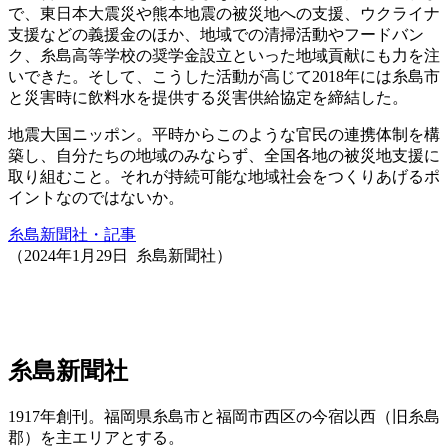
で、東日本大震災や熊本地震の被災地への支援、ウクライナ
支援などの義援金のほか、地域での清掃活動やフードバン
ク、糸島高等学校の奨学金設立といった地域貢献にも力を注
いできた。そして、こうした活動が高じて2018年には糸島市
と災害時に飲料水を提供する災害供給協定を締結した。
地震大国ニッポン。平時からこのような官民の連携体制を構
築し、自分たちの地域のみならず、全国各地の被災地支援に
取り組むこと。それが持続可能な地域社会をつくりあげるポ
イントなのではないか。
糸島新聞社・記事
（2024年1月29日 糸島新聞社）
糸島新聞社
1917年創刊。福岡県糸島市と福岡市西区の今宿以西（旧糸島
郡）を主エリアとする。