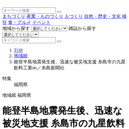
まちづくり
産業・ものづくり
人づくり
自然・歴史・文化
移
住
食・グルメ
イベント
地域から探す
雑誌から探す
TOP
地域紙
能登半島地震発生後、迅速な被災地支援 糸島市の九星
飲料工業㈱／糸島新聞社
特集
福岡県
地域紙
福岡県
能登半島地震発生後、迅速な
被災地支援 糸島市の九星飲料