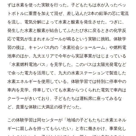
ずは水素を使った実験を行った。子どもたちは水が入ったペッ
トボトルに重曹を加えて混ぜ、差し込んだ2本の鉛筆の芯に電流
を流し、電気分解によって水素と酸素を発生させた。つぎに、
発生した水素と酸素が結合してふたたび水に戻るときの化学反
応で電気が生まれオルゴールが鳴るという実験に挑戦。体験学
習の後は、キャンパス内の「水素社会ショールーム」や燃料電
池車のほか、九大エリアで今年から実証事業がはじまっている
「水素燃料電池バス」を見学した。このバスは太陽光発電など
で余った電力を活用して、九大の水素ステーションで製造した
水素エネルギーを使用している。体験学習では特別に停車中の
車内を見学。停車していても水素からつくられた電気で車内は
クーラーがきいており、子どもたちは運転席に座ってみるな
ど、貴重な体験に大満足の様子だった。
この体験学習は同センターが「地域の子どもたちに水素エネル
ギーに親しみを持ってもらいたい」と市に働きかけ、事業化し