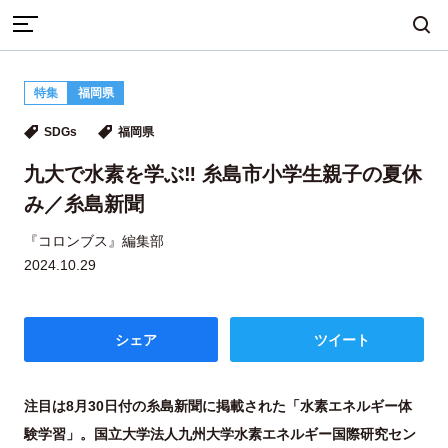
TOP
SDGs
特集
福岡県
九大で水素を学ぶ‼ 糸島市小学生親子の夏休み／糸島新聞
まちづくり
産業・ものづくり
人づくり
SDGs
福岡県
九大で水素を学ぶ‼ 糸島市小学生親子の夏休
み／糸島新聞
自然・歴史・文化
移住
食・グルメ
『コロンブス』編集部
2024.10.29
イベント
シェア
ツイート
地域から探す
雑誌から探す
注目は8月30日付の糸島新聞に掲載された「水素エネルギー体
験学習」。国立大学法人九州大学水素エネルギー国際研究セン