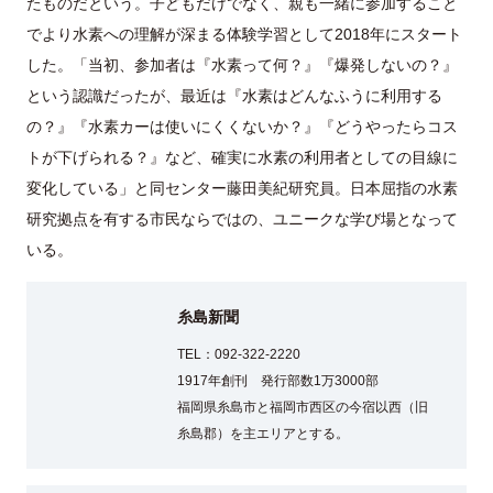
たものだという。子どもだけでなく、親も一緒に参加すること
でより水素への理解が深まる体験学習として2018年にスタート
した。「当初、参加者は『水素って何？』『爆発しないの？』
という認識だったが、最近は『水素はどんなふうに利用する
の？』『水素カーは使いにくくないか？』『どうやったらコス
トが下げられる？』など、確実に水素の利用者としての目線に
変化している」と同センター藤田美紀研究員。日本屈指の水素
研究拠点を有する市民ならではの、ユニークな学び場となって
いる。
糸島新聞
TEL：092-322-2220
1917年創刊 発行部数1万3000部
福岡県糸島市と福岡市西区の今宿以西（旧
糸島郡）を主エリアとする。