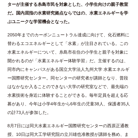
ターが主催する糸島市民を対象とした、小学生向けの親子教室
だ。国内屈指の水素研究拠点ならではの、水素エネルギーを学
ぶユニークな学習機会となった。
2050年までのカーボンニュートラル達成に向けて、化石燃料に
替わるエコエネルギーとして「水素」が注目されている。この
水素エネルギーについて、糸島市在住の小学生と親子を対象に
開かれるのが「水素エネルギー体験学習」だ。主催するのは、
同市内にキャンパスがある国立大学法人九州大学 水素エネルギ
ー国際研究センター。同センターの研究者が講師となり、普段
はなかなか入ることのできない大学の研究室などで、最先端の
水素技術を身近に体験することができる。毎年定員を超える応
募があり、今年は小学4年生から6年生の児童38人、保護者35人
の計73人が参加した。
8月7日には同大水素エネルギー国際研究センターの西原正通教
授、10日は同大工学研究院の立川雄也准教授が講師を務め、ま