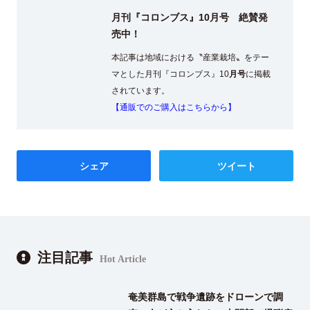
月刊『コロンブス』10月号 絶賛発
売中！
本記事は地域における〝産業栽培〟をテー
マとした月刊『コロンブス』10
月号
に掲載
されています。
【通販でのご購入はこちらから】
シェア
ツイート
注目記事
Hot Article
奄美群島で戦争遺跡をドローンで調