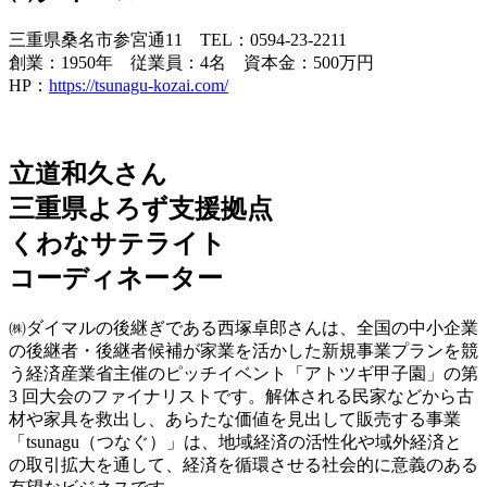
三重県桑名市参宮通11 TEL：0594-23-2211
創業：1950年 従業員：4名 資本金：500万円
HP：
https://tsunagu-kozai.com/
立道和久さん
三重県よろず支援拠点
くわなサテライト
コーディネーター
㈱ダイマルの後継ぎである西塚卓郎さんは、全国の中小企業
の後継者・後継者候補が家業を活かした新規事業プランを競
う経済産業省主催のピッチイベント「アトツギ甲子園」の第
3 回大会のファイナリストです。解体される民家などから古
材や家具を救出し、あらたな価値を見出して販売する事業
「tsunagu（つなぐ）」は、地域経済の活性化や域外経済と
の取引拡大を通して、経済を循環させる社会的に意義のある