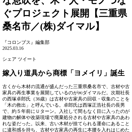
な息吹を、木・人・モノつな
ぐプロジェクト展開【三重県
桑名市／(株)ダイマル】
『コロンブス』編集部
2025.03.16
シェア
ツイート
嫁入り道具から商標「ヨメイリ」誕生
古くから木材の流通が盛んだった三重県桑名市で、古材や古
家具の再生事業を展開しているのが㈱ダイマルだ。次期社長
の西塚卓郎氏（36歳）は古材や古家具の回収・収集のことを
「木の救出」と呼んでいる。卓郎氏は西塚正浩社長の長男
で、約５年前にＵターン。入社して間もなく目に入ったのが
建物の解体や改築現場で廃棄処分される古材や古家具のあわ
れな姿だった。以来、古い木材が捨てられる運命にあること
に違和感を持ち、古材や古家具の再生に本腰を入れはじめた