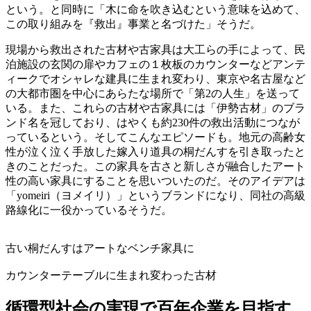
という。と同時に「木に命を吹き込むという意味を込めて、
この取り組みを『救出』事業と名づけた」そうだ。
現場から救出された古材や古家具は大工らの手によって、民
泊施設の玄関の扉やカフェの１枚板のカウンターなどアンテ
ィークでオシャレな建具に生まれ変わり、東京や名古屋など
の大都市圏を中心にあらたな場所で「第2の人生」を送って
いる。また、これらの古材や古家具には「伊勢古材」のブラ
ンド名を冠しており、はやくも約230件の救出活動につなが
っているという。そしてこんなエピソードも。地元の高齢女
性が泣く泣く手放した嫁入り道具の桐だんすを引き取ったと
きのことだった。この家具を古さと新しさが融合したアート
性の高い家具にすることを思いついたのだ。そのアイデアは
「yomeiri（ヨメイリ）」というブランドになり、同社の高級
路線化に一役かっているそうだ。
古い桐だんすはアートなベンチ家具に
カウンターテーブルに生まれ変わった古材
循環型社会の実現で百年企業を目指す