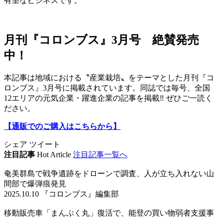
有望なビジネスです。
月刊『コロンブス』3月号 絶賛発売
中！
本記事は地域における〝産業栽培〟をテーマとした月刊『コ
ロンブス』3月号に掲載されています。同誌では毎号、全国
12エリアの元気企業・躍進企業の記事を掲載‼ ぜひご一読く
ださい。
【通販でのご購入はこちらから】
シェア
ツイート
注目記事
Hot Article
注目記事一覧へ
奄美群島で戦争遺跡をドローンで調査、人が立ち入れない山
間部で爆弾痕発見
2025.10.10 『コロンブス』編集部
移動販売車「まんぷく丸」復活で、能登の買い物弱者支援事