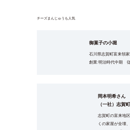
チーズまんじゅうも人気
御菓子の小堀
石川県志賀町富来領家町甲
創業:明治時代中期 
岡本明希さん
（一社）志賀
志賀町の富来地
くの家屋が全壊