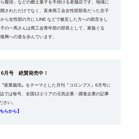
がら饅頭」などの郷土菓子を手掛ける老舗店です。地域に
再開されただけでなく、富来商工会女性部部長だった京子
から女性部の方に LINE などで被災した方への助言をし
息子の一馬さんは商工会青年部の部長として、家族ぐる
で復興への道を歩んでいます。
6月号 絶賛発売中！
〝産業栽培〟をテーマとした月刊『コロンブス』6月号に
誌では毎号、全国12エリアの元気企業・躍進企業の記事
ください。
ちらから】