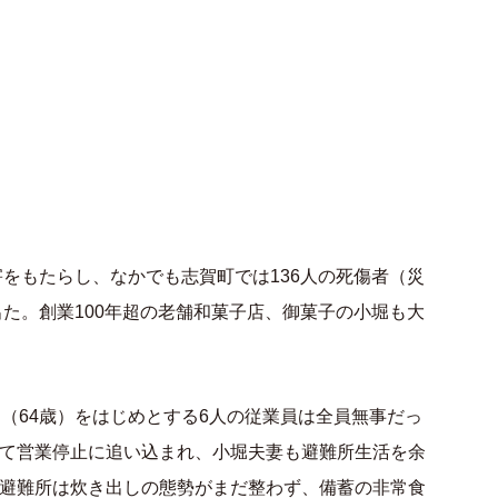
害をもたらし、なかでも志賀町では136人の死傷者（災
出た。創業100年超の老舗和菓子店、御菓子の小堀も大
（64歳）をはじめとする6人の従業員は全員無事だっ
て営業停止に追い込まれ、小堀夫妻も避難所生活を余
避難所は炊き出しの態勢がまだ整わず、備蓄の非常食