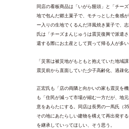
同店の看板商品は「いがら饅頭」と「チーズ
地で包んだ郷土菓子で、モチっとした食感が
ー入りの生地でくるんだ洋風焼き菓子で、志
氏は「チーズまんじゅうは震災復興で派遣さ
還する際にお土産として買って帰る人が多い
「災害は被災地がもともと抱えていた地域課
震災前から直面していた少子高齢化、過疎化
正宏氏も「店の両隣と向かいの家も震災を機
も「住民が減って市場が縮む一方だが、地元
意をあらたにする。同店は長男の一馬氏（3
その地にあたらしい建物を構えて再出発する
を継承していってほしい、そう思う。