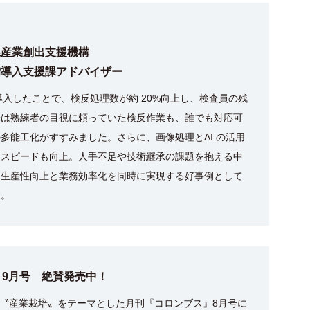
県産業創出支援機構
備導入支援課アドバイザー
を導入したことで、検反処理数が約 20%向上し、検査員の残
来は熟練者の目視に頼っていた検反作業も、誰でも対応可
多能工化がすすみました。さらに、画像処理とAI の活用
とスピードも向上。人手不足や技術継承の課題を抱える中
、生産性向上と業務効率化を同時に実現する好事例として
す。
9月号 絶賛発売中！
〝産業栽培〟をテーマとした月刊『コロンブス』8月号に