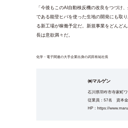
「今後もこのAI自動検反機の改良をつづけ
である能登ヒバを使った生地の開発にも取り
る新工場が稼働予定だ。新規事業をどんどん
長は意欲満々だ。
化学・電子関連の大手企業出身の武田有祐社長
㈱マルゲン
石川県羽咋市寺家町ワ98番
従業員：57名 資本金
HP：
https://www.maru