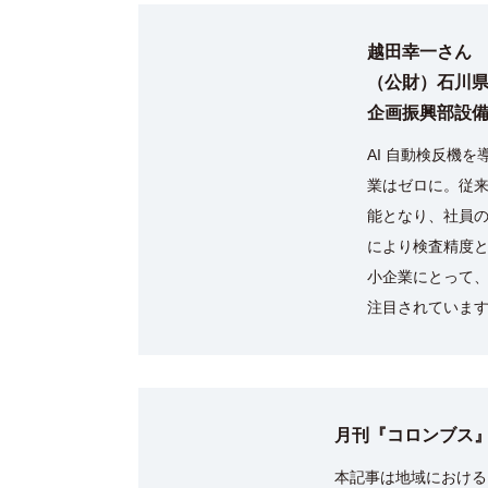
越田幸一さん
（公財）石川
企画振興部設
AI 自動検反機
業はゼロに。従
能となり、社員の
により検査精度
小企業にとって
注目されていま
月刊『コロンブス』
本記事は地域における