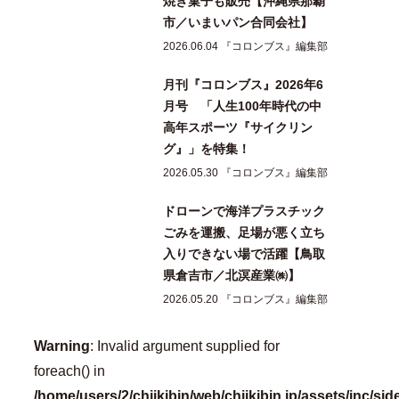
焼き菓子も販売【沖縄県那覇
市／いまいパン合同会社】
2026.06.04 『コロンブス』編集部
月刊『コロンブス』2026年6
月号 「人生100年時代の中
高年スポーツ『サイクリン
グ』」を特集！
2026.05.30 『コロンブス』編集部
ドローンで海洋プラスチック
ごみを運搬、足場が悪く立ち
入りできない場で活躍【鳥取
県倉吉市／北溟産業㈱】
2026.05.20 『コロンブス』編集部
Warning
: Invalid argument supplied for
foreach() in
/home/users/2/chiikibin/web/chiikibin.jp/assets/inc/si