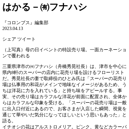
はかる－㈲フナハシ
『コロンブス』編集部
2023.04.13
シェア
ツイート
（上写真）母の日イベントの特設売り場。一面カーネーショ
ンで覆われる
三重県津市の㈲フナハシ（舟橋秀晃社長）は、津市を中心に
県内8軒のスーパーの店内に花売り場を設けるフローリスト
だ。秀晃社長の妻で取締役のひとみ氏は「スーパーの花売り
場は仏事用の和花がメインで地味なイメージがあるため、う
ちは洋花に力を入れている」と持ち味をアピールする。事
実、その売り場はカラフルな洋花が前面に配置され、全体か
らはカラフルな印象を受ける。「スーパーの花売り場は一般
に出入口付近にあるので、お客さまが入店した瞬間、視覚を
通じて華やいだ気分になってほしいという思いもあった」と
語る。
イチオシの花はアルストロメリア。ピンク、黄などカラーバ