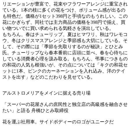
リエーションが豊富で、花束やフラワーアレンジに重宝され
ている。1本の枝に多くの花をつけ、ボリューム感が出るの
も特色だ。価格が1セット398円と手頃なのもうれしい。この
花にかぎらず、同社では主力商品の価格を398円で揃え、買
い物ついでに買い求められる気軽さを演出している。
もちろん、春はチューリップ、夏はヒマワリ、秋はワレモコ
ウ、冬はクリスマスアレンジと季節感も大切にしている。そ
して、その際には「季節を先取りするのが秘訣」とひとみ
氏。チューリップなら春本番前に店頭に並べ、春を心待ちに
している消費者心理を汲み取る。もちろん、弔事につきもの
の和花の人気も根強いが、その点については「キクの和花セ
ットに1本、ピンクのカーネーションを入れ込み、洋のテイ
ストを出す」などのこだわりを見せている。
アルストロメリアをメインに据える売り場
「スーパーの花屋さんの庶民性と独立店の高級感を融合させ
たい」と語る 舟橋ひとみ取締役
花を運ぶ社用車。サイドボディーのロゴがユニークだ