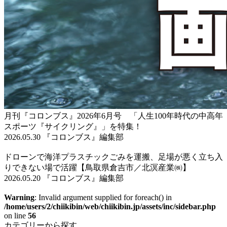
月刊『コロンブス』2026年6月号 「人生100年時代の中高年
スポーツ『サイクリング』」を特集！
2026.05.30 『コロンブス』編集部
ドローンで海洋プラスチックごみを運搬、足場が悪く立ち入
りできない場で活躍【鳥取県倉吉市／北溟産業㈱】
2026.05.20 『コロンブス』編集部
Warning
: Invalid argument supplied for foreach() in
/home/users/2/chiikibin/web/chiikibin.jp/assets/inc/sidebar.php
on line
56
カテゴリーから探す