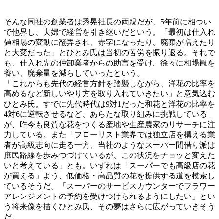
そんな同社の創業者は秀晃社長の両親だが、5年前に相つい
で他界し、夫婦で経営を引き継いだという。「最初は仕入れ
値相場の変動に翻弄され、赤字になったり、廃棄が増えたり
と大変だった」とひとみ氏は当初の苦労を振り返る。それで
も、仕入れ先の仲卸業者からの助言を受け、徐々に相場観を
養い、廃棄量を減らしていったという。
「これからも先代の経営方針を踏襲しながら、洋花の比率を
高めるなど新しいやり方を取り入れていきたい」と意気込む
ひとみ氏。すでに先代時代は9対1だった和花と洋花の比率を
4対6に逆転させるなど、あらたな取り組みに挑戦している
が、昨今も良質な花をつくる産地や生産農家のリサーチに注
力している。また「フローリスト業界では独立店を構える業
者が高級志向に走る一方、当社のようなスーパー間借り派は
庶民路線を歩みつづけているが、この状況をチョッと変えた
いと考えている」とも。いずれは「スーパーでも高級店の花
が買える」よう、低価格・高品質の花を提供する道を模索し
ているそうだ。「スーパーのサービスカウンターでフラワー
アレンジメントの予約を受けつけられるようにしたい」とい
う将来像を描くひとみ氏、その夢はさらに広がっていきそう
だ。