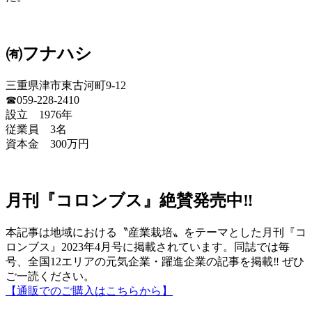
㈲フナハシ
三重県津市東古河町9-12
☎059-228-2410
設立 1976年
従業員 3名
資本金 300万円
月刊『コロンブス』絶賛発売中‼
本記事は地域における〝産業栽培〟をテーマとした月刊『コ
ロンブス』2023年4月号に掲載されています。同誌では毎
号、全国12エリアの元気企業・躍進企業の記事を掲載‼ ぜひ
ご一読ください。
【通販でのご購入はこちらから】