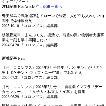
シェア
ツイート
注目記事
Hot Article
注目記事一覧へ
奄美群島で戦争遺跡をドローンで調査、人が立ち入れない山
間部で爆弾痕発見
2025.10.10 『コロンブス』編集部
移動販売車「まんぷく丸」復活で、能登の買い物弱者支援事
業を一刻も早く再開したい！
2024.04.20 『コロンブス』編集部
新着記事
New
月刊『コロンブス』2026年8月号特集 「ポケモン」が『のと
里山ポケモン・ ウィズ・ユー空港』でお出迎え
2026.07.31 『コロンブス』編集部
月刊『コロンブス』2026年7月号 「新産業インフラ『デー
タセンター』」「女子大・私立大の変革」を特集！
2026.06.29 『コロンブス』編集部
琉球の食材で人気のパンやスイーツ、世界遺産にちなんだ焼