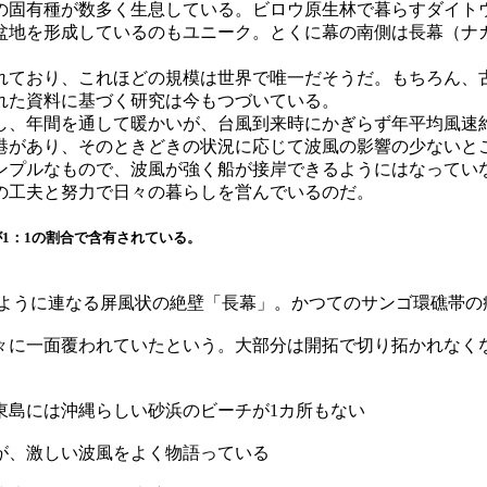
の固有種が数多く生息している。ビロウ原生林で暮らすダイト
盆地を形成しているのもユニーク。とくに幕の南側は長幕（ナ
れており、これほどの規模は世界で唯一だそうだ。もちろん、
れた資料に基づく研究は今もつづいている。
し、年間を通して暖かいが、台風到来時にかぎらず年平均風速
港があり、そのときどきの状況に応じて波風の影響の少ないと
ンプルなもので、波風が強く船が接岸できるようにはなってい
の工夫と努力で日々の暮らしを営んでいるのだ。
1：1の割合で含有されている。
むように連なる屏風状の絶壁「長幕」。かつてのサンゴ環礁帯の
々に一面覆われていたという。大部分は開拓で切り拓かれなく
東島には沖縄らしい砂浜のビーチが1カ所もない
が、激しい波風をよく物語っている