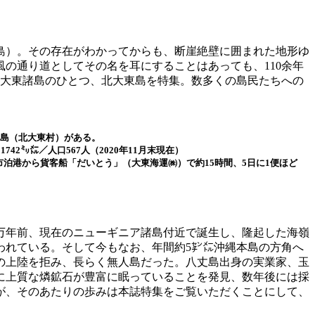
島）。その存在がわかってからも、断崖絶壁に囲まれた地形ゆ
の通り道としてその名を耳にすることはあっても、110余年
な大東諸島のひとつ、北大東島を特集。数多くの島民たちへの
東島（北大東村）がある。
1742㍉㍍／人口567人（2020年11月末現在）
泊港から貨客船「だいとう」（大東海運㈱）で約15時間、5日に1便ほど
0万年前、現在のニューギニア諸島付近で誕生し、隆起した海嶺
われている。そして今もなお、年間約5㌢㍍沖縄本島の方角へ
の上陸を拒み、長らく無人島だった。八丈島出身の実業家、玉
島に上質な燐鉱石が豊富に眠っていることを発見、数年後には採
が、そのあたりの歩みは本誌特集をご覧いただくことにして、