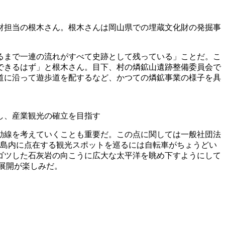
財担当の根木さん。根木さんは岡山県での埋蔵文化財の発掘事
るまで一連の流れがすべて史跡として残っている」ことだ。こ
できるはず」と根木さん。目下、村の燐鉱山遺跡整備委員会で
コ道に沿って遊歩道を配するなど、かつての燐鉱事業の様子を具
し、産業観光の確立を目指す
動線を考えていくことも重要だ。この点に関しては一般社団法
、島内に点在する観光スポットを巡るには自転車がちょうどい
ゴツした石灰岩の向こうに広大な太平洋を眺め下すようにして
展開が楽しみだ。