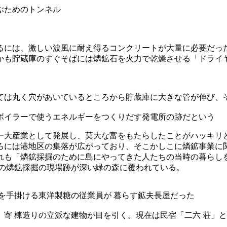
ぶためのトンネル
るには、激しい波風に耐え得るコンクリートが大量に必要だっ
かも貯蔵庫のすぐそばには燐鉱石を火力で乾燥させる「ドライ
ては丸く穴があいているところから貯蔵庫に大きな管が伸び、
ボイラーで使うエネルギーをつくりだす発電所の跡だという
一大産業として発展し、莫大な富をもたらしたことがハッキリ
ろには港地区の集落が広がっており、そこかしこに燐鉱事業に
れも「燐鉱採掘のために島にやってきた人たちの当時の暮らし
ての燐鉱採掘の現場跡が深い緑の森に覆われている。
を手掛ける東洋製糖の従業員が 暮らす鉱夫長屋だった
寄 棟造りの立派な建物が目を引く。現在は民宿「二六 荘」と