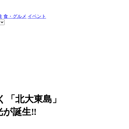
住
食・グルメ
イベント
く「北大東島」
光が誕生‼