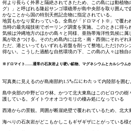
何より長らく外界と隔絶されてきたため、この島には動植物
グ）」と呼ばれる隆起サンゴ環礁帯が島中央部を取り囲んで
かなことから国の特別天然記念物に指定されている。
地質もかなり変わっている。全島が「ドロマイト※」で覆わ
当時の最先端技術でボーリング調査を実施。このときに得ら
気候は沖縄地方のほかの島々と同様、亜熱帯海洋性気候に属
風が吹きつける。そのため島内には北・南・西側にそれぞれ
ただ、港といってもいずれも岩盤を削って整地しただけのシ
得ない。こうした過酷な自然環境の下、この島の人々は独自
※ドロマイト……通常の石灰岩より硬い鉱物、マグネシウムとカルシウムが
写真奥に見えるのが島南部約1.5㌔㍍にわたって内陸部を囲
島中央部の中野ビロウ林。かつて北大東島はこのビロウの樹
護している。ダイトウオオコウモリの棲み処になっている
西港からの景観。周囲が断崖絶壁で覆われているため、北大
海べりの石灰岩がどこもかしこもギザギザにとがっている様