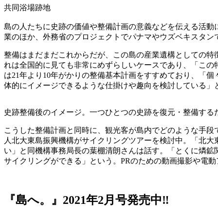
共同浴場跡地
島の人たちに史跡の価値や整備計画の意義などを伝える活動
業のほか、外務省のプロジェクトでパナマやウズベキスタン
整備はまだまだこれからだが、この島の産業遺構としての特
れは全国的に見ても非常にめずらしいケースであり、「この
は21年より10年がかりの整備基本計画をすすめており、「
体的にイメージできるような仕掛けや趣向を検討している」
史跡整備後のイメージ。一つひとつの史跡を復元・整備する
こうした整備計画と同時に、観光客が島内でどのような手段
人北大東島振興機構がサイクリングツアーを検討中。「北大東
い」と同機構事務局長の葉棚清朗さんは話す。「とくに燐鉱
サイクリングができる」という。PRのための動画撮影や電
『島へ。』2021年2月号発売中‼