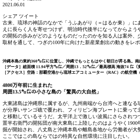
2021.06.01
シェア
ツイート
古来、琉球の神話のなかで「うふあがり（＝はるか東）」に
えに長らく人を寄せつけず、明治時代後半になってからようや
の開拓の歩みがどのようなものだったのかを知る人は案外、少
取材を通して、つぎの100年に向けた新産業創出の動きをレ
沖縄本島の東約360㌔㍍に位置し、沖縄でもっともはやく朝日が昇る島。南
［データ］
総面積 11.94平方㌔㍍／周囲13．52㌔㍍／最高標高 海抜74 ㍍（
［アクセス］
空路：那覇空港から琉球エアコミューター（RAC）の航空機（
4800万年前に生まれた
周囲13.5㌔㍍の小さな島の「驚異の大自然」
大東諸島は沖縄県に属するが、九州南端から台湾へと連なる琉
が分厚いサンゴ礁で覆われ、フィリピン海プレートに乗って
と移動しているそうだ。太平洋上で激しい波風にさらされつ
置半右衛門の開拓団が南大東島に上陸したのはようやく190
掘が開始され、八丈島と沖縄本島や離島各地から労働者が大
ここではこの島ならではの特異な自然環境に注目したい。