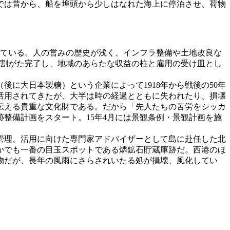
では昔から、船を埠頭から少しはなれた海上に停泊させ、荷物
っている。人の営みの歴史が浅く、インフラ整備や土地改良な
9割がた完了し、地域のあらたな収益の柱と雇用の受け皿とし
に大日本製糖）という企業によって1918年から戦後の50年
活用されてきたが、大半は時の経過とともに失われたり、損壊
伝える貴重な文化財である。だから「先人たちの苦労をシッカ
跡整備計画をスタート。15年4月には景観条例・景観計画を施
管理、活用に向けた専門家アドバイザーとして島に赴任した北
かでも一番の目玉スポットである燐鉱石貯蔵庫跡だ。西港のほ
物だが、長年の風雨にさらされいたる処が損壊、風化してい