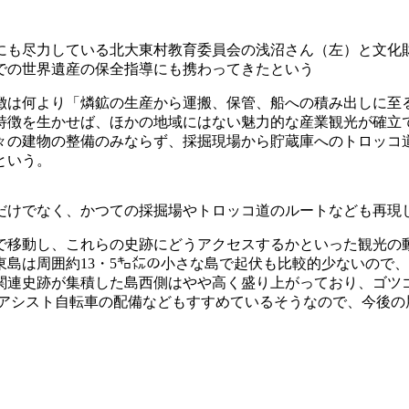
にも尽力している北大東村教育委員会の浅沼さん（左）と文化
での世界遺産の保全指導にも携わってきたという
徴は何より「燐鉱の生産から運搬、保管、船への積み出しに至
特徴を生かせば、ほかの地域にはない魅力的な産業観光が確立
個々の建物の整備のみならず、採掘現場から貯蔵庫へのトロッ
という。
だけでなく、かつての採掘場やトロッコ道のルートなども再現
で移動し、これらの史跡にどうアクセスするかといった観光の
島は周囲約13・5㌔㍍の小さな島で起伏も比較的少ないので
関連史跡が集積した島西側はやや高く盛り上がっており、ゴツ
動アシスト自転車の配備などもすすめているそうなので、今後の