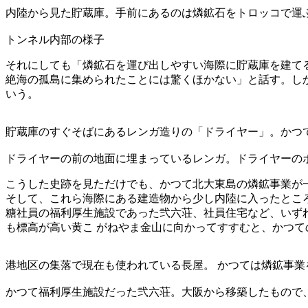
内陸から見た貯蔵庫。手前にあるのは燐鉱石をトロッコで運
トンネル内部の様子
それにしても「燐鉱石を運び出しやすい海際に貯蔵庫を建て
絶海の孤島に集められたことには驚くほかない」と話す。し
いう。
貯蔵庫のすぐそばにあるレンガ造りの「ドライヤー」。かつ
ドライヤーの前の地面に埋まっているレンガ。ドライヤーの
こうした史跡を見ただけでも、かつて北大東島の燐鉱事業が
そして、これら海際にある建造物から少し内陸に入ったとこ
糖社員の福利厚生施設であった弐六荘、社員住宅など、いず
も標高が高い黄こ がねやま金山に向かってすすむと、かつ
港地区の集落で現在も使われている長屋。 かつては燐鉱事業
かつて福利厚生施設だった弐六荘。大阪から移築したもので、