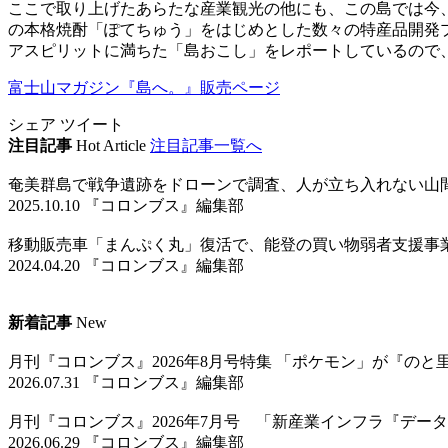
ここで取り上げたあらたな産業観光の他にも、この島では今、
の本格焼酎「ぽてちゅう」をはじめとした数々の特産品開発
アスピリットに満ちた「島おこし」をレポートしているので
富士山マガジン『島へ。』販売ページ
シェア
ツイート
注目記事
Hot Article
注目記事一覧へ
奄美群島で戦争遺跡をドローンで調査、人が立ち入れない山
2025.10.10 『コロンブス』編集部
移動販売車「まんぷく丸」復活で、能登の買い物弱者支援事
2024.04.20 『コロンブス』編集部
新着記事
New
月刊『コロンブス』2026年8月号特集 「ポケモン」が『の
2026.07.31 『コロンブス』編集部
月刊『コロンブス』2026年7月号 「新産業インフラ『デ
2026.06.29 『コロンブス』編集部