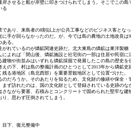
接岸させると船が岸壁に叩きつけられてしまう。そこでこの島
いる
業であり、来島者の8割以上が公共工事などのビジネス客とな
光に手が回らなかったのだ。が、今では島の農地の土地改良は
つある。
がれているのが燐鉱関連史跡だ。北大東島の燐鉱は東洋製糖（後
んによれば「閉山後、燐鉱施設と社宅街の一部は住居や民宿に
る建物や街並みはいずれも燐鉱採掘で発展したこの島の歴史を
えの下、村は島の整備計画のひとつとして2013年から燐鉱史
く残る港地区（島北西部）を重要景観地区として位置づけた。
るのだろうか。そのあたりを知るため、文化財の修繕や保全・
。まず訪れたのは、国の文化財として登録されている史跡のな
はさながら要塞、石積みとコンクリートで固められた堅牢な建
おり、思わず圧倒されてしまう。
め、目下、復元整備中