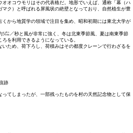
ウオオコウモリはその代表格だ。地形でいえば、通称「幕（ハ
ガマク）と呼ばれる屏風状の絶壁となっており、自然植生が豊
古くから地質学の領域で注目を集め、昭和初期には東北大学が
約5㍍／秒と風が非常に強く、冬は北東季節風、夏は南東季節
ころを利用できるようになっている。
ないため、荷下ろし、荷積みはその都度クレーンで行わざるを
痕跡
なってしまったが、一部残ったものを村の天然記念物として保