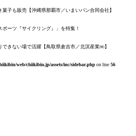
き菓子も販売【沖縄県那覇市／いまいパン合同会社】
年スポーツ『サイクリング』」を特集！
りできない場で活躍【鳥取県倉吉市／北溟産業㈱】
hiikibin/web/chiikibin.jp/assets/inc/sidebar.php
on line
56