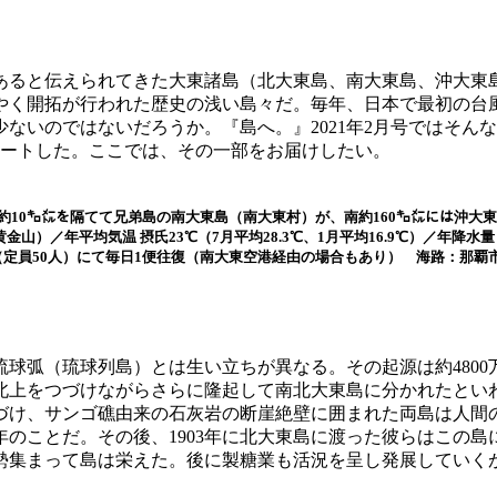
あると伝えられてきた大東諸島（北大東島、南大東島、沖大東
く開拓が行われた歴史の浅い島々だ。毎年、日本で最初の台風
ないのではないだろうか。『島へ。』2021年2月号ではそん
ポートした。ここでは、その一部をお届けしたい。
約10㌔㍍を隔てて兄弟島の南大東島（南大東村）が、南約160㌔㍍には沖大
黄金山）／年平均気温 摂氏23℃（7月平均28.3℃、1月平均16.9℃）／年降水量 
定員50人）にて毎日1便往復（南大東空港経由の場合もあり） 海路：那覇市
球弧（琉球列島）とは生い立ちが異なる。その起源は約480
北上をつづけながらさらに隆起して南北大東島に分かれたとい
づけ、サンゴ礁由来の石灰岩の断崖絶壁に囲まれた両島は人間
0年のことだ。その後、1903年に北大東島に渡った彼らはこの
勢集まって島は栄えた。後に製糖業も活況を呈し発展していく