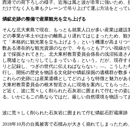
西港での荷下ろしの様子。近海は風と波が非常に強いため、
だけでなく人も車もクレーンで吊り上げて運ぶ方法をとって
燐鉱史跡の整備で産業観光を立ち上げる
そんな北大東島で現在、もっとも就業人口が多い産業は建設
どの事業が本土やほかの離島より遅れてはじまったため、観
て「本格的に観光業を立ち上げよう」という機運が高まりつ
数ある潜在的な観光資源のなかで、今もっともアツい視線が注
まで採掘されてきた。北大東村教育委員会係長の浅沼拓道さ
し廃墟となったりしてしまっている」という。だが、現存す
リと記録し、つぎの世代に伝えねばならない」―。こうした考
行し、開拓の歴史を物語る文化財や燐鉱採掘の遺構群が数多
これらの史跡には産業遺構としてどのような特徴と魅力があ
大東村教育委員会の根木智宏さんに現地を案内してもらった
ど近く、波に荒々しく削られた石灰岩に囲まれて佇むその姿
る。いかにもこの島ならではだ。厳しい自然環境を物語って
波に荒々しく削られた石灰岩に囲まれて佇む燐鉱石貯蔵庫跡
2018年10月の台風被害で石積みが大きく崩れてしまったた