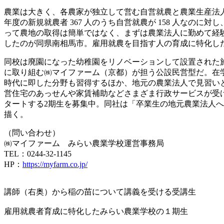
農業は大きく、各農家が独立して営む自営就農と農業生産法人
年度の新規就農者 367 人のうち自営就農が 158 人なの
って農地の取得は簡単ではなく、まずは農業法人に勤めて経
したのが同県南相馬市。雇用就農を目指す人の育成に特化したみ
同校は廃園になった幼稚園をリノベーションして設置された施
に取り組む㈱マイファーム（京都）が担う公設民営型だ。在学
時代に即した分野も習得するほか、地元の農業法人で見習いとし
営住宅のあっせんや家賃補助などさまざま行政サービスが受けられ
タートする2期生を募集中。同社は「卒業生の地元農業法人
描く。
（問い合わせ）
㈱マイファーム みらい農業学校運営事務局
TEL：0244-32-1145
HP：
https://myfarm.co.jp/
講師（右奥）から稲の苗について講義を受ける受講生
雇用就農者育成に特化したみらい農業学校の１期生