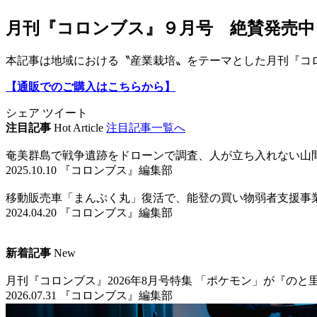
月刊『コロンブス』９月号 絶賛発売中
本記事は地域における〝産業栽培〟をテーマとした月刊『コ
【通販でのご購入はこちらから】
シェア
ツイート
注目記事
Hot Article
注目記事一覧へ
奄美群島で戦争遺跡をドローンで調査、人が立ち入れない山
2025.10.10 『コロンブス』編集部
移動販売車「まんぷく丸」復活で、能登の買い物弱者支援事
2024.04.20 『コロンブス』編集部
新着記事
New
月刊『コロンブス』2026年8月号特集 「ポケモン」が『の
2026.07.31 『コロンブス』編集部