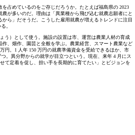
占めているのをご存じだろうか。たとえば福島県の 2023
に雇用就農が多いのだ。理由は「異業種から飛び込む就農志願者にと
るから」だそうだ。こうした雇用就農が増えるトレンドに注目
いる。
ほじょう）として使う。施設の設置は市、運営は農業人材の育成
、稲作、畑作、園芸と全般を学ぶ。農業経営、スマート農業など
。1 人年 150 万円の就農準備資金を受給できるほか、市
ずつ。異分野からの就学が目立つという。現在、来年 4 月にス
させて定着を促し、担い手を長期的に育てたい」とビジョンを