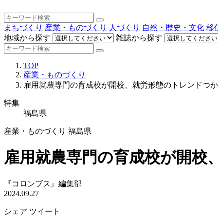
まちづくり
産業・ものづくり
人づくり
自然・歴史・文化
移
地域から探す
雑誌から探す
TOP
産業・ものづくり
雇用就農専門の育成校が開校、就労形態のトレンドつか
特集
福島県
産業・ものづくり
福島県
雇用就農専門の育成校が開校
『コロンブス』編集部
2024.09.27
シェア
ツイート