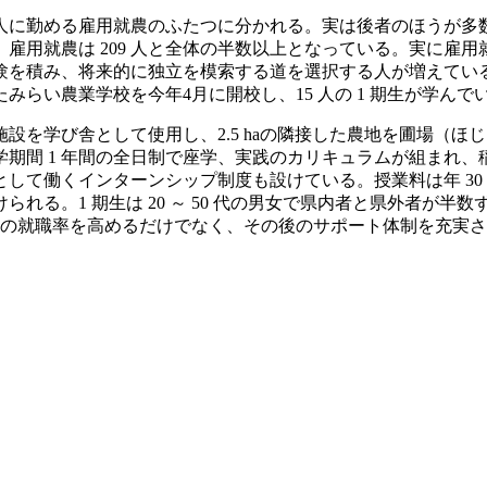
に勤める雇用就農のふたつに分かれる。実は後者のほうが多数を
に対し、雇用就農は 209 人と全体の半数以上となっている。実
験を積み、将来的に独立を模索する道を選択する人が増えてい
らい農業学校を今年4月に開校し、15 人の 1 期生が学んで
設を学び舎として使用し、2.5 haの隣接した農地を圃場（
期間 1 年間の全日制で座学、実践のカリキュラムが組まれ
て働くインターンシップ制度も設けている。授業料は年 30 万円
る。1 期生は 20 ～ 50 代の男女で県内者と県外者が半数
への就職率を高めるだけでなく、その後のサポート体制を充実