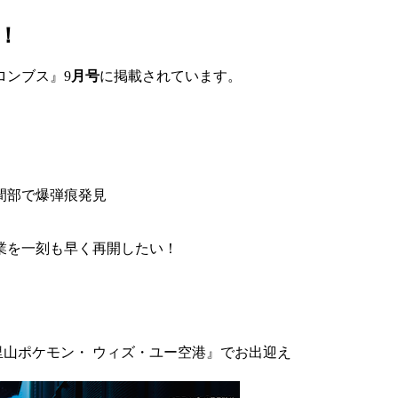
！
ロンブス』9
月号
に掲載されています。
間部で爆弾痕発見
業を一刻も早く再開したい！
と里山ポケモン・ ウィズ・ユー空港』でお出迎え