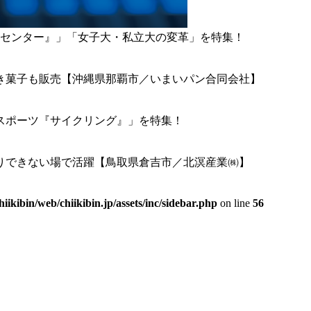
ータセンター』」「女子大・私立大の変革」を特集！
き菓子も販売【沖縄県那覇市／いまいパン合同会社】
年スポーツ『サイクリング』」を特集！
りできない場で活躍【鳥取県倉吉市／北溟産業㈱】
hiikibin/web/chiikibin.jp/assets/inc/sidebar.php
on line
56