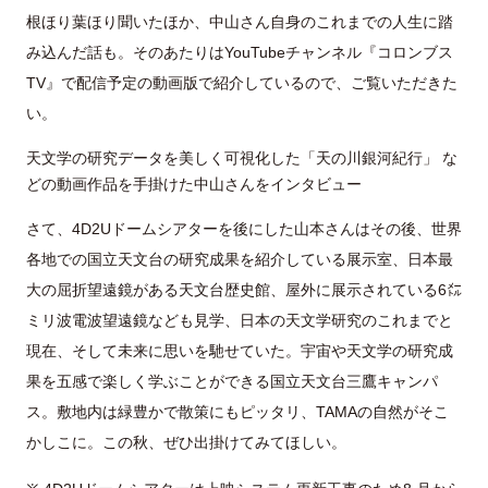
根ほり葉ほり聞いたほか、中山さん自身のこれまでの人生に踏
み込んだ話も。そのあたりはYouTubeチャンネル『コロンブス
TV』で配信予定の動画版で紹介しているので、ご覧いただきた
い。
天文学の研究データを美しく可視化した「天の川銀河紀行」 な
どの動画作品を手掛けた中山さんをインタビュー
さて、4D2Uドームシアターを後にした山本さんはその後、世界
各地での国立天文台の研究成果を紹介している展示室、日本最
大の屈折望遠鏡がある天文台歴史館、屋外に展示されている6㍍
ミリ波電波望遠鏡なども見学、日本の天文学研究のこれまでと
現在、そして未来に思いを馳せていた。宇宙や天文学の研究成
果を五感で楽しく学ぶことができる国立天文台三鷹キャンパ
ス。敷地内は緑豊かで散策にもピッタリ、TAMAの自然がそこ
かしこに。この秋、ぜひ出掛けてみてほしい。