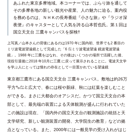
あふれた東京多摩地域。本コーナーでは、ぶらり旅を通して
その多摩各地の新しい観光や産業、人の魅力に迫る。案内役
を務めるのは、ＮＨＫの長寿番組『小さな旅』や『ラジオ深
夜便』のキャスターとして人気を誇る山本哲也氏。第１回は
国立天文台 三鷹キャンパスを探検‼
上写真／山本さんの背後にあるのは1970 年に国内初、世界でも2 番目の
ミリ波電波望遠鏡として完成した「6 ㍍ミリ波電波望遠 鏡波電波望遠
鏡」。1988 年に三鷹をはなれ、その後はいくつかの場所で活躍した後、
現役引退後に2018 年10月に三鷹 に戻って展示されることに。電波天文学
を学ぶ人にとっては憧れの存在として一目置かれている望遠鏡
東京都三鷹市にある国立天文台 三鷹キャンパス。敷地は約26万
平方㌔㍍と広大で、春には桜や新緑、秋には紅葉を楽しむこと
ができる。まさに大都会のオアシスだ。かつて国立天文台の本
部として、最先端の装置による天体観測が盛んに行われていた
この施設は現在、「国内外の国立天文台の観測施設の統括と天
文学研究、新しい観測装置の開発、大学院生の教育」などの拠
点となっている。また、2000年には一般見学の受け入れがはじ