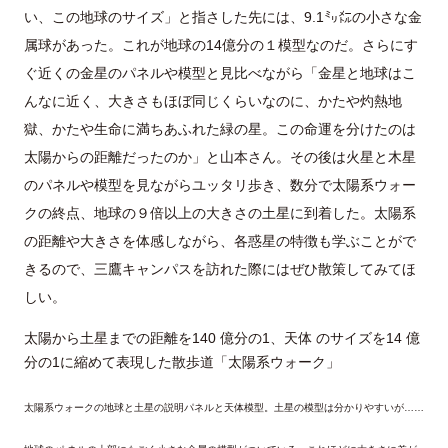
い、この地球のサイズ」と指さした先には、9.1㍉㍍の小さな金
属球があった。これが地球の14億分の１模型なのだ。さらにす
ぐ近くの金星のパネルや模型と見比べながら「金星と地球はこ
んなに近く、大きさもほぼ同じくらいなのに、かたや灼熱地
獄、かたや生命に満ちあふれた緑の星。この命運を分けたのは
太陽からの距離だったのか」と山本さん。その後は火星と木星
のパネルや模型を見ながらユッタリ歩き、数分で太陽系ウォー
クの終点、地球の９倍以上の大きさの土星に到着した。太陽系
の距離や大きさを体感しながら、各惑星の特徴も学ぶことがで
きるので、三鷹キャンパスを訪れた際にはぜひ散策してみてほ
しい。
太陽から土星までの距離を140 億分の1、天体 のサイズを14 億
分の1に縮めて表現した散歩道「太陽系ウォーク」
太陽系ウォークの地球と土星の説明パネルと天体模型。土星の模型は分かりやすいが……