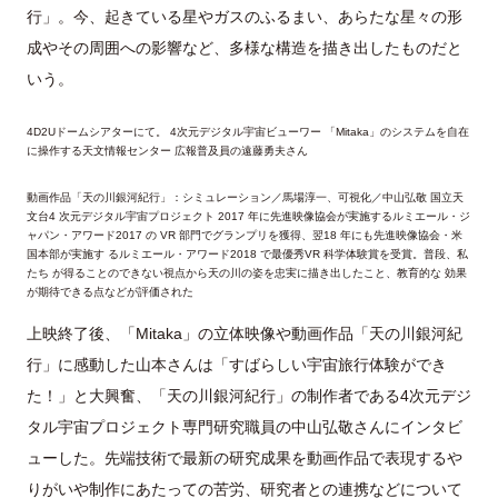
行」。今、起きている星やガスのふるまい、あらたな星々の形
成やその周囲への影響など、多様な構造を描き出したものだと
いう。
4D2Uドームシアターにて。 4次元デジタル宇宙ビューワー 「Mitaka」のシステムを自在
に操作する天文情報センター 広報普及員の遠藤勇夫さん
動画作品「天の川銀河紀行」：シミュレーション／馬場淳一、可視化／中山弘敬 国立天
文台4 次元デジタル宇宙プロジェクト 2017 年に先進映像協会が実施するルミエール・ジ
ャパン・アワード2017 の VR 部門でグランプリを獲得、翌18 年にも先進映像協会・米
国本部が実施す るルミエール・アワード2018 で最優秀VR 科学体験賞を受賞。普段、私
たち が得ることのできない視点から天の川の姿を忠実に描き出したこと、教育的な 効果
が期待できる点などが評価された
上映終了後、「Mitaka」の立体映像や動画作品「天の川銀河紀
行」に感動した山本さんは「すばらしい宇宙旅行体験ができ
た！」と大興奮、「天の川銀河紀行」の制作者である4次元デジ
タル宇宙プロジェクト専門研究職員の中山弘敬さんにインタビ
ューした。先端技術で最新の研究成果を動画作品で表現するや
りがいや制作にあたっての苦労、研究者との連携などについて