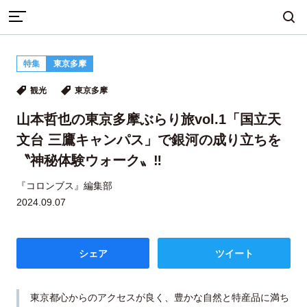
TOP
観光
特集
東京多摩
山本哲也の東京多摩ぶらり旅vol.1「国立天文台 三鷹キャンパ
まちづくり
産業・ものづくり
人づくり
観光
東京多摩
ス」で銀河の成り立ちを〝神秘体験ウォーク〟‼
山本哲也の東京多摩ぶらり旅vol.1「国立天
文台 三鷹キャンパス」で銀河の成り立ちを
自然・歴史・文化
移住
食・グルメ
〝神秘体験ウォーク〟‼
『コロンブス』編集部
2024.09.07
イベント
シェア
ツイート
地域から探す
雑誌から探す
東京都心からのアクセスが良く、豊かな自然と特産品に満ち