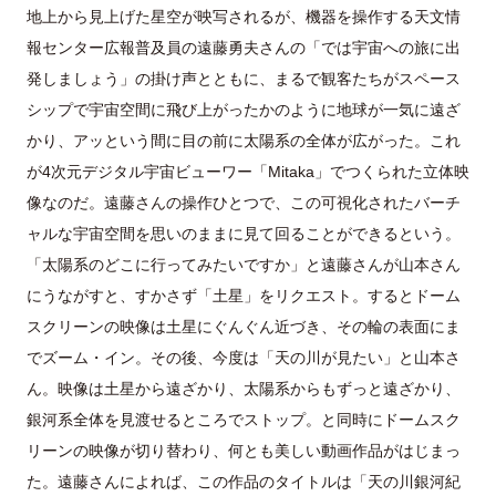
地上から見上げた星空が映写されるが、機器を操作する天文情
報センター広報普及員の遠藤勇夫さんの「では宇宙への旅に出
発しましょう」の掛け声とともに、まるで観客たちがスペース
シップで宇宙空間に飛び上がったかのように地球が一気に遠ざ
かり、アッという間に目の前に太陽系の全体が広がった。これ
が4次元デジタル宇宙ビューワー「Mitaka」でつくられた立体映
像なのだ。遠藤さんの操作ひとつで、この可視化されたバーチ
ャルな宇宙空間を思いのままに見て回ることができるという。
「太陽系のどこに行ってみたいですか」と遠藤さんが山本さん
にうながすと、すかさず「土星」をリクエスト。するとドーム
スクリーンの映像は土星にぐんぐん近づき、その輪の表面にま
でズーム・イン。その後、今度は「天の川が見たい」と山本さ
ん。映像は土星から遠ざかり、太陽系からもずっと遠ざかり、
銀河系全体を見渡せるところでストップ。と同時にドームスク
リーンの映像が切り替わり、何とも美しい動画作品がはじまっ
た。遠藤さんによれば、この作品のタイトルは「天の川銀河紀