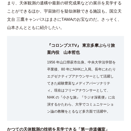
まり、天体観測の遺構や最新の研究成果などの展示を見学する
ことができるほか、宇宙旅行を疑似体験できる施設も。国立天
文台 三鷹キャンパスはまさにTAMAのお宝なのだ。さっそく、
山本さんとともに紹介したい。
『コロンブスTV』 東京多摩ぶらり旅
案内役 山本哲也
1956 年山口県萩市出身。中央大学法学部を
卒業後、80 年にNHKに入局。長年にわたり
エグゼクティブアナウンサーとして活躍し
てきた経験豊富なメディアパーソナリテ
ィ。現在はフリーアナウンサーとして、
NHK の『小さな旅』『ラジオ深夜便』に出
演するかたわら、大学でコミュニケーショ
ン論の教鞭をとるなど多方面で活躍中。
かつての天体観測の技術を
見学できる「第一赤道儀室」