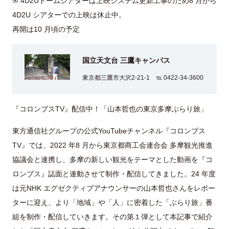
※ 4D2Uドームシアターは上映システム更新工事のため8 月から
4D2U シアターでの上映は休止中。
再開は10 月頃の予定
国立天文台 三鷹キャンパス
東京都三鷹市大沢2-21-1 ℡ 0422-34-3600
『コロンブスTV』配信中！「山本哲也の東京多摩ぶらり旅」
東方通信社グループの公式YouTubeチャンネル『コロンブス
TV』では、2022 年8 月から東京都商工会連合会 多摩観光推進
協議会と連携し、多摩の新しい観光をテーマとした動画を『コ
ロンブス』誌面と連動させて制作・配信してきました。24 年度
は元NHK エグゼクティブアナウンサーの山本哲也さんをレポー
ターに迎え、より「地域」や「人」に密着した「ぶらり旅」番
組を制作・配信していきます。その第１弾として本記事で紹介