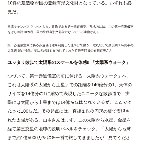
10件の建造物が国の登録有形文化財となっている。いずれも必
見だ。
三鷹キャンパスでもっとも古い建物である第一赤道儀室。敷地内には、この第一赤道儀室
をはじめ計10カ所、国の登録有形文化財になっている建物がある
第一赤道儀室内にある赤道儀は錘を利用した仕掛けで動き、電気なしで最長約１時間半の
天体追 尾が可能。左は各施設を案内してくれた特任専門員の石川直美さん
ユッタリ散歩で太陽系のスケールを体感‼
「太陽系ウォーク」
つづいて、第一赤道儀室の前に伸びる「太陽系ウォーク」へ。
これは太陽系の太陽から土星までの距離を140億分の1、天体の
サイズを14億分の1に縮めて表現したユニークな散歩道で、実
際には太陽から土星までは14億㌔㍍はなれているが、ここでは
たった100㍍だ。その起点には、直径１㍍の円形の板で表現さ
れた太陽がある。山本さんはまず、この太陽から水星、金星を
経て第三惑星の地球の説明パネルをチェック、「太陽から地球
まで約1億5000万㌔㍍を一瞬で旅してきましたが、見てくださ