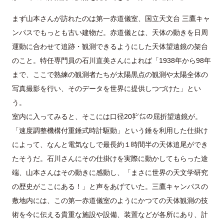
まず山本さんが訪れたのは第一赤道儀室、国立天文台 三鷹キャ
ンパスでもっとも古い建物だ。赤道儀とは、天体の動きを日周
運動に合わせて追跡・観測できるようにした天体望遠鏡の架台
のこと。特任専門員の石川直美さんによれば「1938年から98年
まで、ここで熟練の観測者たちが太陽黒点の観測や太陽全体の
写真撮影を行い、そのデータを世界に提供しつづけた」とい
う。
室内に入ってみると、そこには口径20㌢㍍の屈折望遠鏡が。
「速度調整機構付重錘式時計駆動」という錘を利用した仕掛け
によって、なんと電気なしで最長約１時間半の天体追尾ができ
たそうだ。石川さんにその仕掛けを実際に動かしてもらった途
端、山本さんはその動きに感動し、「まさに世界の天文学研究
の歴史がここにある！」と声をあげていた。三鷹キャンパスの
敷地内には、この第一赤道儀室のようにかつての天体観測の技
術を今に伝える貴重な施設や設備、装置などが各所にあり、計