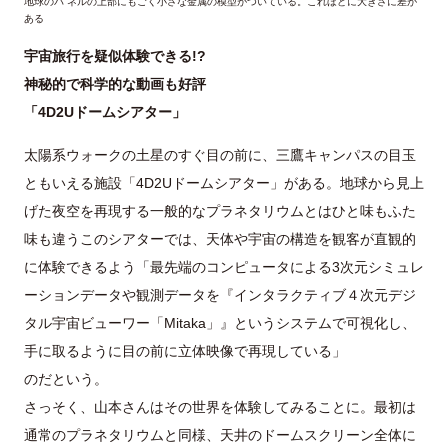
地球のパ ネルの上部にもごく小さな金属の模型がついている。これほどに大きさに差が
ある
宇宙旅行を疑似体験できる!?
神秘的で科学的な動画も好評
「4D2Uドームシアター」
太陽系ウォークの土星のすぐ目の前に、三鷹キャンパスの目玉
ともいえる施設「4D2Uドームシアター」がある。地球から見上
げた夜空を再現する一般的なプラネタリウムとはひと味もふた
味も違うこのシアターでは、天体や宇宙の構造を観客が直観的
に体験できるよう「最先端のコンピュータによる3次元シミュレ
ーションデータや観測データを『インタラクティブ４次元デジ
タル宇宙ビューワー「Mitaka」』というシステムで可視化し、
手に取るように目の前に立体映像で再現している」
のだという。
さっそく、山本さんはその世界を体験してみることに。最初は
通常のプラネタリウムと同様、天井のドームスクリーン全体に