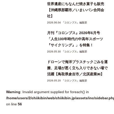
世界遺産にちなんだ焼き菓子も販売
【沖縄県那覇市／いまいパン合同会
社】
2026.06.04 『コロンブス』編集部
月刊『コロンブス』2026年6月号
「人生100年時代の中高年スポーツ
『サイクリング』」を特集！
2026.05.30 『コロンブス』編集部
ドローンで海洋プラスチックごみを運
搬、足場が悪く立ち入りできない場で
活躍【鳥取県倉吉市／北溟産業㈱】
2026.05.20 『コロンブス』編集部
Warning
: Invalid argument supplied for foreach() in
/home/users/2/chiikibin/web/chiikibin.jp/assets/inc/sidebar.ph
on line
56