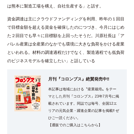
は熊本に製造工場を構え、自社生産する」と話す。
資金調達は主にクラウドファンディングを利用、昨年の１回目
で目標金額を超える資金を確保したのにつづき、今月にはじめ
た２回目でも早々に目標額を上回ったそうだ。川原社長は「ア
パレル産業は全産業のなかでも環境に大きな負荷をかける産業
といわれる。材料の調達過程だけでなく、製造過程でも低負荷
のビジネスモデルを確立したい」と話している
月刊『コロンブス』絶賛発売中‼
本記事は地域における〝産業栽培〟をテー
マとした月刊『コロンブス』23年7月号に掲
載されています。同誌では毎号、全国12エ
リアの元気企業・躍進企業の記事を掲載‼ ぜ
ひご一読ください。
【通販でのご購入はこちらから】