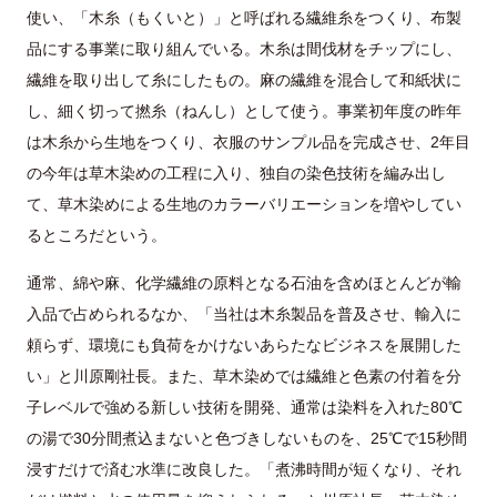
使い、「木糸（もくいと）」と呼ばれる繊維糸をつくり、布製
品にする事業に取り組んでいる。木糸は間伐材をチップにし、
繊維を取り出して糸にしたもの。麻の繊維を混合して和紙状に
し、細く切って撚糸（ねんし）として使う。事業初年度の昨年
は木糸から生地をつくり、衣服のサンプル品を完成させ、2年目
の今年は草木染めの工程に入り、独自の染色技術を編み出し
て、草木染めによる生地のカラーバリエーションを増やしてい
るところだという。
通常、綿や麻、化学繊維の原料となる石油を含めほとんどが輸
入品で占められるなか、「当社は木糸製品を普及させ、輸入に
頼らず、環境にも負荷をかけないあらたなビジネスを展開した
い」と川原剛社長。また、草木染めでは繊維と色素の付着を分
子レベルで強める新しい技術を開発、通常は染料を入れた80℃
の湯で30分間煮込まないと色づきしないものを、25℃で15秒間
浸すだけで済む水準に改良した。「煮沸時間が短くなり、それ