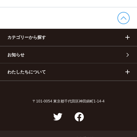
カテゴリーから探す
お知らせ
まちづくり
産業・ものづくり
人づくり
自然・歴史・文化
わたしたちについて
移住
食・グルメ
地域便とは
広告掲載・情報提供
〒101-0054
東京都千代田区神田錦町1-14-4
イベント
採用情報
プライバシーポリシー
お問い合わせ
運営会社