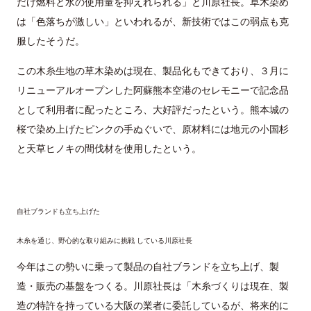
だけ燃料と水の使用量を抑えれられる」と川原社長。草木染め
は「色落ちが激しい」といわれるが、新技術ではこの弱点も克
服したそうだ。
この木糸生地の草木染めは現在、製品化もできており、３月に
リニューアルオープンした阿蘇熊本空港のセレモニーで記念品
として利用者に配ったところ、大好評だったという。熊本城の
桜で染め上げたピンクの手ぬぐいで、原材料には地元の小国杉
と天草ヒノキの間伐材を使用したという。
自社ブランドも立ち上げた
木糸を通じ、野心的な取り組みに挑戦 している川原社長
今年はこの勢いに乗って製品の自社ブランドを立ち上げ、製
造・販売の基盤をつくる。川原社長は「木糸づくりは現在、製
造の特許を持っている大阪の業者に委託しているが、将来的に