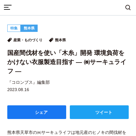
TOP
産業・ものづくり
特集
熊本県
国産間伐材を使い「木糸」開発 環境負荷をかけない衣服製造目
まちづくり
産業・ものづくり
人づくり
産業・ものづくり
熊本県
指す ― ㈱サーキュライフ ―
国産間伐材を使い「木糸」開発 環境負荷を
かけない衣服製造目指す ― ㈱サーキュライ
自然・歴史・文化
移住
食・グルメ
フ ―
『コロンブス』編集部
2023.08.16
イベント
シェア
ツイート
地域から探す
雑誌から探す
熊本県天草市の㈱サーキュライフは地元産のヒノキの間伐材を