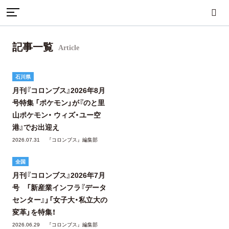
TOP
記事一覧
記事一覧
Article
まちづくり
産業・ものづくり
人づくり
石川県
月刊『コロンブス』2026年8月
号特集 「ポケモン」が『のと里
自然・歴史・文化
移住
食・グルメ
山ポケモン・ ウィズ・ユー空
港』でお出迎え
2026.07.31
『コロンブス』編集部
全国
イベント
月刊『コロンブス』2026年7月
号 「新産業インフラ『データ
センター』」「女子大・私立大の
地域から探す
雑誌から探す
変革」を特集！
2026.06.29
『コロンブス』編集部