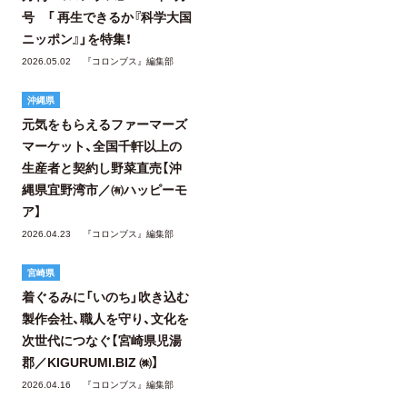
号 「 再生できるか『科学大国
ニッポン』」を特集！
2026.05.02
『コロンブス』編集部
沖縄県
元気をもらえるファーマーズ
マーケット、全国千軒以上の
生産者と契約し野菜直売【沖
縄県宜野湾市／㈲ハッピーモ
ア】
2026.04.23
『コロンブス』編集部
宮崎県
着ぐるみに「いのち」吹き込む
製作会社、職人を守り、文化を
次世代につなぐ【宮崎県児湯
郡／KIGURUMI.BIZ ㈱】
2026.04.16
『コロンブス』編集部