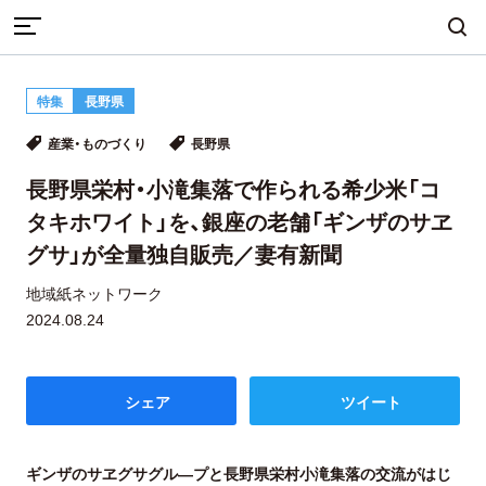
TOP
産業・ものづくり
特集
長野県
長野県栄村・小滝集落で作られる希少米「コタキホワイト」
まちづくり
産業・ものづくり
人づくり
産業・ものづくり
長野県
を、銀座の老舗「ギンザのサヱグサ」が全量独自販売／妻有新
聞
長野県栄村・小滝集落で作られる希少米「コ
タキホワイト」を、銀座の老舗「ギンザのサヱ
自然・歴史・文化
移住
食・グルメ
グサ」が全量独自販売／妻有新聞
地域紙ネットワーク
2024.08.24
イベント
シェア
ツイート
地域から探す
雑誌から探す
ギンザのサヱグサグル―プと長野県栄村小滝集落の交流がはじ