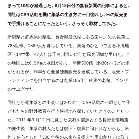
まって10年が経過した。6月15日付の妻有新聞の記事によると、
同社はCSR活動を機に集落の生き方に一目惚れし、米の販売ま
で手掛けることになったという。さっそく取材してみた。
新潟県と群馬県の県境、長野県最北端にある栄村。31の集落に
785世帯、1589人が暮らしている。集落のひとつである小滝地
区（14世帯、47人）は千曲川沿いに佇む風光明媚な里山だ。こ
の地区には6.５haの水田があり、年間500俵（約30t）ほどの米
がとれるが、昨年から全量独自販売を達成している。販売・ブ
ランディングを担当するのは創業155年、銀座の老舗、ギンザ
のサヱグサだ。
同社と小滝集落との出会いは2013年、CSR活動の一環として子
どもたちの野外教育を行う候補地を探していたときのことだっ
た。2011 年3 月12 日に発した栄村を震源とする長野北部地震
の発生後、集落の村人たちは復旧・復興に追われながらも、米
作りを心とした「300 年後の未来を見据えた里山創り」に取り