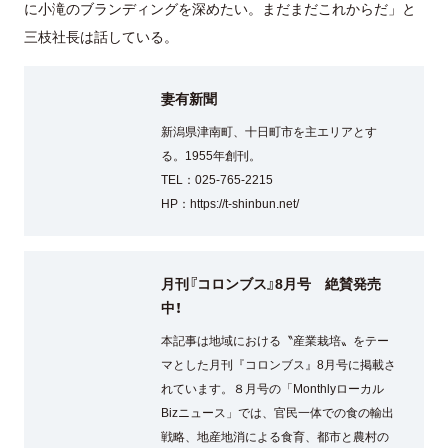
に小滝のブランディングを深めたい。まだまだこれからだ」と
三枝社長は話している。
妻有新聞
新潟県津南町、十日町市を主エリアとす
る。1955年創刊。
TEL：025-765-2215
HP：
https://t-shinbun.net/
月刊『コロンブス』8月号 絶賛発売
中！
本記事は地域における〝産業栽培〟をテー
マとした月刊『コロンブス』8月号に掲載さ
れています。８月号の「Monthlyローカル
Bizニュース」では、官民一体での食の輸出
戦略、地産地消による食育、都市と農村の