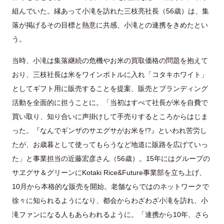
組んでいた。縁あって小滝を訪れた三枝亮社長（56歳）は、集
落が掲げるその目標と熱意に共感、小滝との連携をきめたとい
う。
当時、小滝は集落継続の危機やお米の買取価格の問題を抱えて
おり、三枝社長は米をワインボトルに入れ「コタキホワイト」
としてギフト用に販売することを提案、販売とブランディング
活動を全面的に担うことに。「当初はすべて社長が米を自費で
買い取り、知り合いに声掛けして手売りするところからはじま
った。『なんでギンザのサエグサがお米を!?』といわれ苦労し
たが、お歳暮として使ってもらうなど地道に販路を広げていっ
た」と事業担当の近藤宏彦さん（56歳）。15年にはグループの
サヱグサ＆グリーンにKotaki Rice&Future事業部を立ち上げ、
10月から本格的な販売を開始。老舗ならではのネットワークで
徐々に知られるようになり、都会からわざわざ小滝を訪れ、小
滝ファンになる人もあらわれるように。「連携から10年、さら