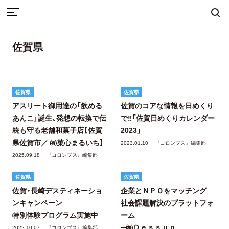
TOP
佐賀県
佐賀県
まちづくり
産業・ものづくり
人づくり
佐賀県
佐賀県
アスリート御用達の「飲める
佐賀のコアな情報を日めくり
自然・歴史・文化
移住
食・グルメ
あんこ」誕生、発想の転換で伝
で‼「佐賀日めくりカレンダー
統も守る老舗和菓子店【佐賀
2023」
県佐賀市／ ㈲菓心まるいち】
2023.01.10
『コロンブス』編集部
2025.09.18
『コロンブス』編集部
イベント
佐賀県
佐賀県
佐賀・長崎デスティネーショ
企業とＮＰＯをマッチング
ンキャンペーン
社会課題解決のプラットフォ
地域から探す
雑誌から探す
特別体験プログラム実施中
ーム
─㈱Ｄｅｓｓｕｎ
2022.10.07
『コロンブス』編集部