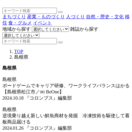
まちづくり
産業・ものづくり
人づくり
自然・歴史・文化
移
住
食・グルメ
イベント
地域から探す
雑誌から探す
TOP
島根県
島根県
島根県
ボードゲームでキャリア研修、ワークライフバランスはかる
【島根県松江市／㈱ BeOne】
2024.10.18
『コロンブス』編集部
島根県
逆境乗り越え新しい鮮魚商材を発掘 冷凍技術を駆使して看
板商品届ける
2024.01.26
『コロンブス』編集部