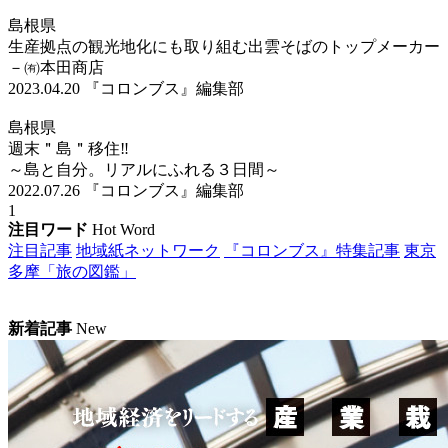
島根県
生産拠点の観光地化にも取り組む出雲そばのトップメーカー
－㈲本田商店
2023.04.20
『コロンブス』編集部
島根県
週末＂島＂移住‼
～島と自分。リアルにふれる３日間～
2022.07.26
『コロンブス』編集部
1
注目ワード
Hot Word
注目記事
地域紙ネットワーク
『コロンブス』特集記事
東京
多摩「旅の図鑑」
新着記事
New