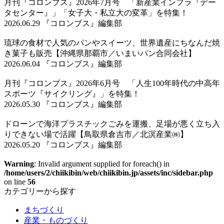
月刊『コロンブス』2026年7月号 「新産業インフラ『デー
タセンター』」「女子大・私立大の変革」を特集！
2026.06.29 『コロンブス』編集部
琉球の食材で人気のパンやスイーツ、世界遺産にちなんだ焼
き菓子も販売【沖縄県那覇市／いまいパン合同会社】
2026.06.04 『コロンブス』編集部
月刊『コロンブス』2026年6月号 「人生100年時代の中高年
スポーツ『サイクリング』」を特集！
2026.05.30 『コロンブス』編集部
ドローンで海洋プラスチックごみを運搬、足場が悪く立ち入
りできない場で活躍【鳥取県倉吉市／北溟産業㈱】
2026.05.20 『コロンブス』編集部
Warning
: Invalid argument supplied for foreach() in
/home/users/2/chiikibin/web/chiikibin.jp/assets/inc/sidebar.php
on line
56
カテゴリーから探す
まちづくり
産業・ものづくり