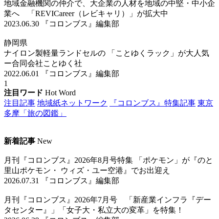
地域金融機関の仲介で、大企業の人材を地域の中堅・中小企
業へ 「REVICareer（レビキャリ）」が拡大中
2023.06.30
『コロンブス』編集部
静岡県
ナイロン製軽量ランドセルの 「ことゆくラック」が大人気
ー合同会社ことゆく社
2022.06.01
『コロンブス』編集部
1
注目ワード
Hot Word
注目記事
地域紙ネットワーク
『コロンブス』特集記事
東京
多摩「旅の図鑑」
新着記事
New
月刊『コロンブス』2026年8月号特集 「ポケモン」が『のと
里山ポケモン・ ウィズ・ユー空港』でお出迎え
2026.07.31 『コロンブス』編集部
月刊『コロンブス』2026年7月号 「新産業インフラ『デー
タセンター』」「女子大・私立大の変革」を特集！