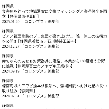
静岡県
食害魚を釣って地域通貨に交換フィッシングと海洋保全を両
立【静岡県西伊豆町】
2025.01.29
『コロンブス』編集部
静岡県
ピアノ鏡面塗装のプロ集団が磨き上げた、唯一無二の技術力
を公開!!【静岡県浜松市／石川塗装工業㈱】
2024.12.27
『コロンブス』編集部
静岡県
赤ちゃんのあせも対策器具に活路、本業から180度違う分野
に挑戦【静岡県富士市／ヤザキ工業(株)】
2024.09.19
『コロンブス』編集部
静岡県
榛南海域のアワビ漁本格復活へ、藻場回復へ向けた息の長い
取り組み【静岡県】
2024.07.31
『コロンブス』編集部
静岡県