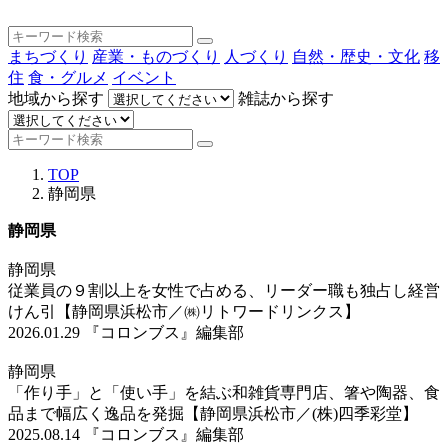
まちづくり
産業・ものづくり
人づくり
自然・歴史・文化
移
住
食・グルメ
イベント
地域から探す
雑誌から探す
TOP
静岡県
静岡県
静岡県
従業員の９割以上を女性で占める、リーダー職も独占し経営
けん引【静岡県浜松市／㈱リトワードリンクス】
2026.01.29
『コロンブス』編集部
静岡県
「作り手」と「使い手」を結ぶ和雑貨専門店、箸や陶器、食
品まで幅広く逸品を発掘【静岡県浜松市／(株)四季彩堂】
2025.08.14
『コロンブス』編集部