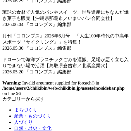
2026.06.29 『コロンブス』編集部
琉球の食材で人気のパンやスイーツ、世界遺産にちなんだ焼
き菓子も販売【沖縄県那覇市／いまいパン合同会社】
2026.06.04 『コロンブス』編集部
月刊『コロンブス』2026年6月号 「人生100年時代の中高年
スポーツ『サイクリング』」を特集！
2026.05.30 『コロンブス』編集部
ドローンで海洋プラスチックごみを運搬、足場が悪く立ち入
りできない場で活躍【鳥取県倉吉市／北溟産業㈱】
2026.05.20 『コロンブス』編集部
Warning
: Invalid argument supplied for foreach() in
/home/users/2/chiikibin/web/chiikibin.jp/assets/inc/sidebar.php
on line
56
カテゴリーから探す
まちづくり
産業・ものづくり
人づくり
自然・歴史・文化