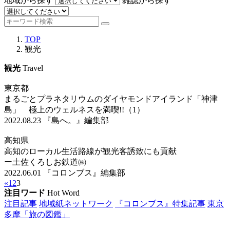
地域から探す
雑誌から探す
TOP
観光
観光
Travel
東京都
まるごとプラネタリウムのダイヤモンドアイランド「神津
島」 極上のウェルネスを満喫!!（1）
2022.08.23
『島へ。』編集部
高知県
高知のローカル生活路線が観光客誘致にも貢献
ー土佐くろしお鉄道㈱
2022.06.01
『コロンブス』編集部
«
1
2
3
注目ワード
Hot Word
注目記事
地域紙ネットワーク
『コロンブス』特集記事
東京
多摩「旅の図鑑」