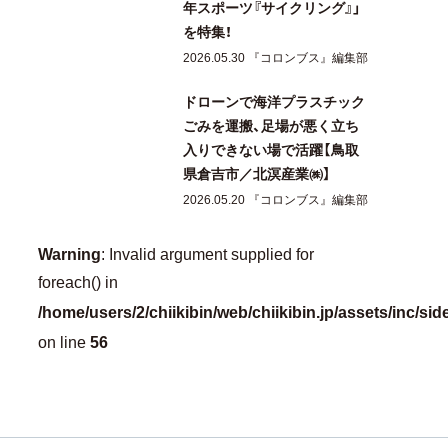
年スポーツ『サイクリング』」
を特集！
2026.05.30 『コロンブス』編集部
ドローンで海洋プラスチック
ごみを運搬、足場が悪く立ち
入りできない場で活躍【鳥取
県倉吉市／北溟産業㈱】
2026.05.20 『コロンブス』編集部
Warning
: Invalid argument supplied for
foreach() in
/home/users/2/chiikibin/web/chiikibin.jp/assets/inc/si
56
on line