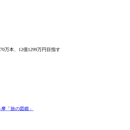
0万本、12億1299万円目指す
多摩「旅の図鑑」