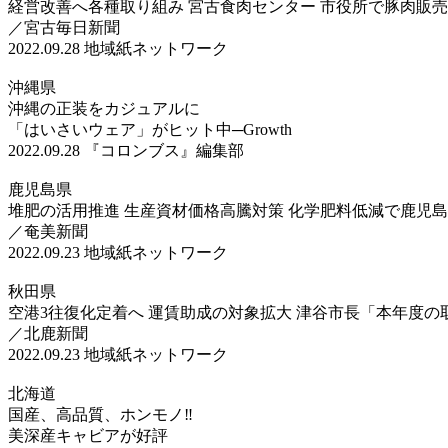
経営改善へ各種取り組み 宮古食肉センター 市役所で豚肉販
／宮古毎日新聞
2022.09.28
地域紙ネットワーク
沖縄県
沖縄の正装をカジュアルに
「はいさいウェア」がヒット中─Growth
2022.09.28
『コロンブス』編集部
鹿児島県
堆肥の活用推進 生産資材価格高騰対策 化学肥料低減で鹿児
／奄美新聞
2022.09.23
地域紙ネットワーク
秋田県
空港3往復化定着へ 運賃助成の対象拡大 津谷市長「本年度の
／北鹿新聞
2022.09.23
地域紙ネットワーク
北海道
国産、高品質、ホンモノ‼
美深産キャビアが好評