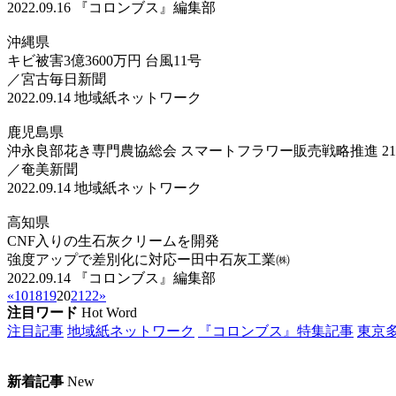
2022.09.16
『コロンブス』編集部
沖縄県
キビ被害3億3600万円 台風11号
／宮古毎日新聞
2022.09.14
地域紙ネットワーク
鹿児島県
沖永良部花き専門農協総会 スマートフラワー販売戦略推進 217
／奄美新聞
2022.09.14
地域紙ネットワーク
高知県
CNF入りの生石灰クリームを開発
強度アップで差別化に対応ー田中石灰工業㈱
2022.09.14
『コロンブス』編集部
«
10
18
19
20
21
22
»
注目ワード
Hot Word
注目記事
地域紙ネットワーク
『コロンブス』特集記事
東京
新着記事
New