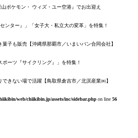
と里山ポケモン・ ウィズ・ユー空港』でお出迎え
ータセンター』」「女子大・私立大の変革」を特集！
き菓子も販売【沖縄県那覇市／いまいパン合同会社】
年スポーツ『サイクリング』」を特集！
りできない場で活躍【鳥取県倉吉市／北溟産業㈱】
hiikibin/web/chiikibin.jp/assets/inc/sidebar.php
on line
56