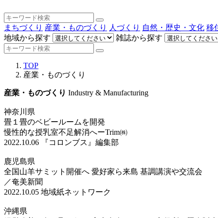
まちづくり
産業・ものづくり
人づくり
自然・歴史・文化
移
地域から探す
雑誌から探す
TOP
産業・ものづくり
産業・ものづくり
Industry & Manufacturing
神奈川県
畳１畳のベビールームを開発
慢性的な授乳室不足解消へーTrim㈱
2022.10.06
『コロンブス』編集部
鹿児島県
全国山羊サミット開催へ 愛好家ら来島 基調講演や交流会
／奄美新聞
2022.10.05
地域紙ネットワーク
沖縄県