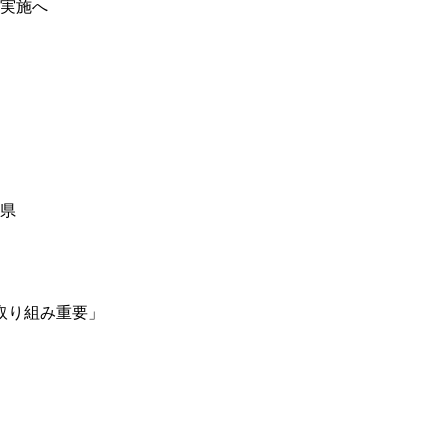
売実施へ
島県
取り組み重要」