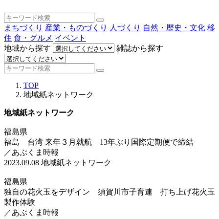
まちづくり
産業・ものづくり
人づくり
自然・歴史・文化
移
住
食・グルメ
イベント
地域から探す
雑誌から探す
TOP
地域紙ネットワーク
地域紙ネットワーク
福島県
福島―台湾 来年３月就航 13年ぶり国際定期便で締結
／あぶくま時報
2023.09.08
地域紙ネットワーク
福島県
独自の花火玉をデザイン 須賀川市子育連 打ち上げ花火玉
製作体験
／あぶくま時報