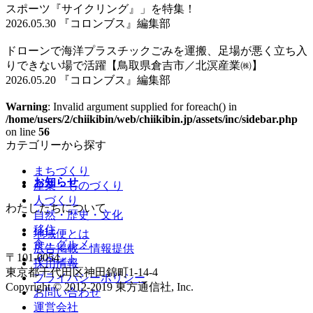
スポーツ『サイクリング』」を特集！
2026.05.30 『コロンブス』編集部
ドローンで海洋プラスチックごみを運搬、足場が悪く立ち入
りできない場で活躍【鳥取県倉吉市／北溟産業㈱】
2026.05.20 『コロンブス』編集部
Warning
: Invalid argument supplied for foreach() in
/home/users/2/chiikibin/web/chiikibin.jp/assets/inc/sidebar.php
on line
56
カテゴリーから探す
まちづくり
お知らせ
産業・ものづくり
人づくり
わたしたちについて
自然・歴史・文化
移住
地域便とは
食・グルメ
広告掲載・情報提供
〒101-0054
イベント
採用情報
東京都千代田区神田錦町1-14-4
プライバシーポリシー
Copyright © 2012-2019 東方通信社, Inc.
お問い合わせ
運営会社