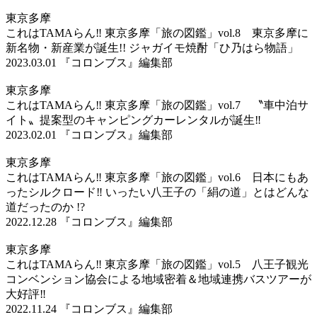
東京多摩
これはTAMAらん‼ 東京多摩「旅の図鑑」vol.8 東京多摩に
新名物・新産業が誕生!! ジャガイモ焼酎「ひ乃はら物語」
2023.03.01
『コロンブス』編集部
東京多摩
これはTAMAらん‼ 東京多摩「旅の図鑑」vol.7 〝車中泊サ
イト〟提案型のキャンピングカーレンタルが誕生‼
2023.02.01
『コロンブス』編集部
東京多摩
これはTAMAらん‼ 東京多摩「旅の図鑑」vol.6 日本にもあ
ったシルクロード‼ いったい八王子の「絹の道」とはどんな
道だったのか !?
2022.12.28
『コロンブス』編集部
東京多摩
これはTAMAらん‼ 東京多摩「旅の図鑑」vol.5 八王子観光
コンベンション協会による地域密着＆地域連携バスツアーが
大好評‼
2022.11.24
『コロンブス』編集部